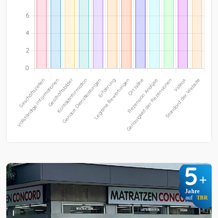
5
+
Jahre
auf
TBR