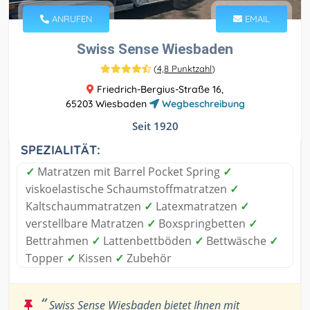
ANRUFEN
EMAIL
Swiss Sense Wiesbaden
(
4,8 Punktzahl
)
Friedrich-Bergius-Straße 16,
65203 Wiesbaden
Wegbeschreibung
Seit 1920
SPEZIALITÄT:
✓
Matratzen mit Barrel Pocket Spring
✓
viskoelastische Schaumstoffmatratzen
✓
Kaltschaummatratzen
✓
Latexmatratzen
✓
verstellbare Matratzen
✓
Boxspringbetten
✓
Bettrahmen
✓
Lattenbettböden
✓
Bettwäsche
✓
Topper
✓
Kissen
✓
Zubehör
“
Swiss Sense Wiesbaden bietet Ihnen mit