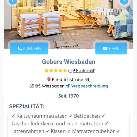
ANRUFEN
EMAIL
Gebers Wiesbaden
(
4,9 Punktzahl
)
Friedrichstraße 53,
65185 Wiesbaden
Wegbeschreibung
Seit 1970
SPEZIALITÄT:
✓
Kaltschaummatratzen
✓
Bettdecken
✓
Taschenfederkern- und Federmatratzen
✓
Lattenrahmen
✓
Kissen
✓
Matratzenzubehör
✓