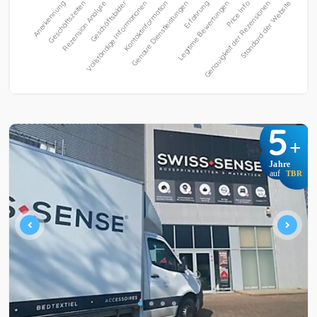
5
+
Jahre
auf
TBR