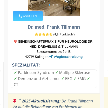
ANRUFEN
Dr. med. Frank Tillmann
(
4,8 Punktzahl
)
GEMEINSCHAFTSPRAXIS FÜR NEUROLOGIE DR.
MED. DREWELIUS & TILLMANN
Stresemannstraße 13,
42719 Solingen
Wegbeschreibung
SPEZIALITÄT:
✓
Parkinson-Syndrom
✓
Multiple Sklerose
✓
Demenz und Alzheimer
✓
EEG
✓
EMG
✓
CT
“
2025-Aktualisierung:
Dr. Frank Tillmann
ist auf die Behandlung von Problemen im