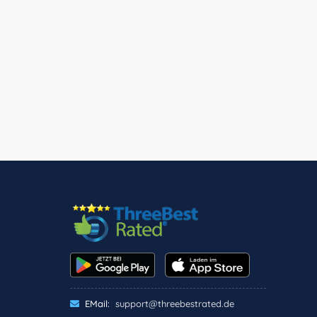
EMail:
support@threebestrated.de