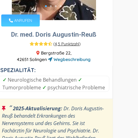
ANRUFEN
Dr. med. Doris Augustin-Reuß
(
4,5 Punktzahl
)
Bergstraße 22,
42651 Solingen
Wegbeschreibung
SPEZIALITÄT:
✓
Neurologische Behandlungen
✓
Tumorprobleme
✓
psychiatrische Probleme
“
2025-Aktualisierung:
Dr. Doris Augustin-
Reuß behandelt Erkrankungen des
Nervensystems und des Gehirns. Sie ist
Fachärztin für Neurologie und Psychiatrie. Dr.
Doris Augustin-Reuß liegt das Wohlbefinden