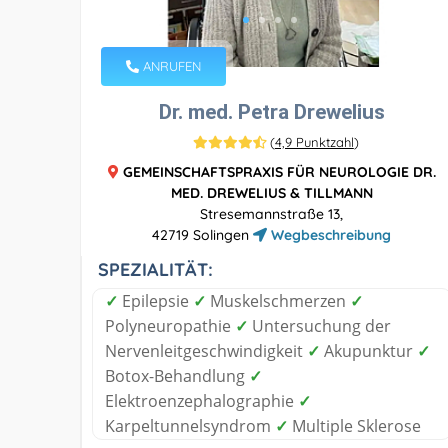
ANRUFEN
Dr. med. Petra Drewelius
(
4,9 Punktzahl
)
GEMEINSCHAFTSPRAXIS FÜR NEUROLOGIE DR.
MED. DREWELIUS & TILLMANN
Stresemannstraße 13,
42719 Solingen
Wegbeschreibung
SPEZIALITÄT:
✓
Epilepsie
✓
Muskelschmerzen
✓
Polyneuropathie
✓
Untersuchung der
Nervenleitgeschwindigkeit
✓
Akupunktur
✓
Botox-Behandlung
✓
Elektroenzephalographie
✓
Karpeltunnelsyndrom
✓
Multiple Sklerose