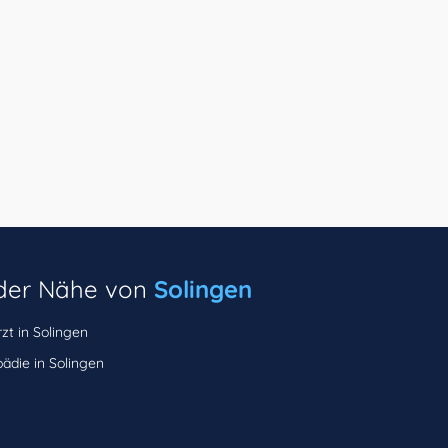
n der Nähe von
Solingen
zt in Solingen
ädie in Solingen