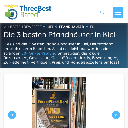
AM BESTEN BEWERTET
KIEL
PFANDHÄUSER
EN
Die 3 besten Pfandhäuser in Kiel
Dies sind die 3 besten Pfandleihhäuser in Kiel, Deutschland,
empfohlen von Experten. Alle diese leihhaus werden einer
strengen
50-Punkte-Prüfung
unterzogen, die lokale
Rezensionen, Geschichte, Geschäftsstandards, Bewertungen,
Zufriedenheit, Vertrauen, Preis und Handelsexzellenz umfasst