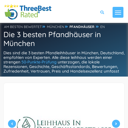
AM BESTEN BEWERTET
MÜNCHEN
PFANDHÄUSER
EN
Die 3 besten Pfandhäuser in
München
Dies sind die 3 besten Pfandleihhäuser in München, Deutschland,
empfohlen von Experten. Alle diese leihhaus werden einer
strengen
50-Punkte-Prüfung
unterzogen, die lokale
Rezensionen, Geschichte, Geschäftsstandards, Bewertungen,
Zufriedenheit, Vertrauen, Preis und Handelsexzellenz umfasst