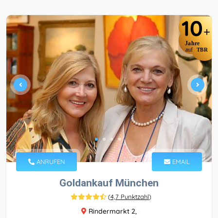
10
+
Jahre
auf
TBR
ANRUFEN
EMAIL
Goldankauf München
(
4,7 Punktzahl
)
Rindermarkt 2,