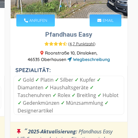
ANRUFEN
EMAIL
Pfandhaus Easy
(
4,7 Punktzahl
)
Roonstraße 10, Dinslaken,
46535 Oberhausen
Wegbeschreibung
SPEZIALITÄT:
✓
Gold
✓
Platin
✓
Silber
✓
Kupfer
✓
Diamanten
✓
Haushaltsgeräte
✓
Taschenuhren
✓
Rolex
✓
Breitling
✓
Hublot
✓
Gedenkmünzen
✓
Münzsammlung
✓
Designerartikel
“
2025-Aktualisierung:
Pfandhaus Easy