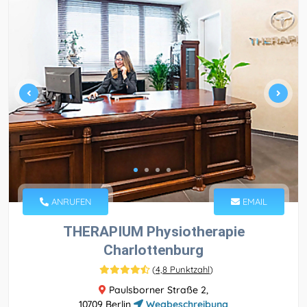
ANRUFEN
EMAIL
THERAPIUM Physiotherapie
Charlottenburg
(
4,8 Punktzahl
)
Paulsborner Straße 2,
10709 Berlin
Wegbeschreibung