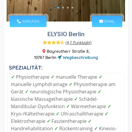
ANRUFEN
EMAIL
ELYSIO Berlin
(
4,7 Punktzahl
)
Bayreutherr Straße 8,
10787 Berlin
Wegbeschreibung
SPEZIALITÄT:
✓
Physiotherapie
✓
manuelle Therapie
✓
manuelle Lymphdrainage
✓
Physiotherapie am
Gerät
✓
neurologische Physiotherapie
✓
klassische Massagetherapie
✓
Schädel-
Mandibular-Dysfunktion
✓
Wärmetherapie
✓
Kryo-/Kältetherapie
✓
Ultraschalltherapie
✓
Elektrotherapie
✓
Faszientherapie
✓
Handrehabilitation
✓
Rückentraining
✓
Kinesio-