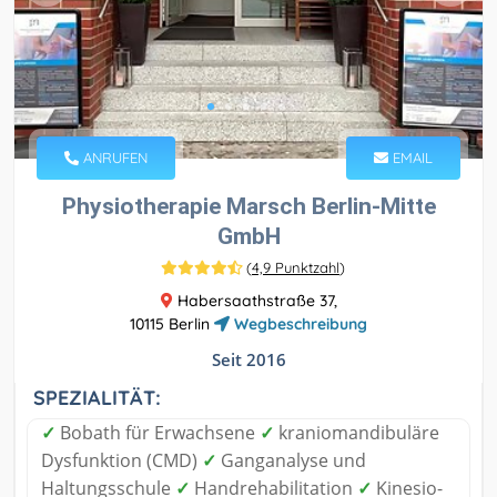
ANRUFEN
EMAIL
Physiotherapie Marsch Berlin-Mitte
GmbH
(
4,9 Punktzahl
)
Habersaathstraße 37,
10115 Berlin
Wegbeschreibung
Seit 2016
SPEZIALITÄT:
✓
Bobath für Erwachsene
✓
kraniomandibuläre
Dysfunktion (CMD)
✓
Ganganalyse und
Haltungsschule
✓
Handrehabilitation
✓
Kinesio-