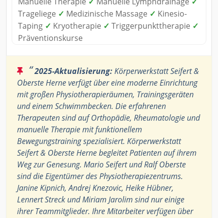
Manuelle Therapie
✓
Manuelle Lymphdrainage
✓
Trageliege
✓
Medizinische Massage
✓
Kinesio-
Taping
✓
Kryotherapie
✓
Triggerpunkttherapie
✓
Präventionskurse
“
2025-Aktualisierung:
Körperwerkstatt Seifert &
Oberste Herne verfügt über eine moderne Einrichtung
mit großen Physiotherapieräumen, Trainingsgeräten
und einem Schwimmbecken. Die erfahrenen
Therapeuten sind auf Orthopädie, Rheumatologie und
manuelle Therapie mit funktionellem
Bewegungstraining spezialisiert. Körperwerkstatt
Seifert & Oberste Herne begleitet Patienten auf ihrem
Weg zur Genesung. Mario Seifert und Ralf Oberste
sind die Eigentümer des Physiotherapiezentrums.
Janine Kipnich, Andrej Knezovic, Heike Hübner,
Lennert Streck und Miriam Jarolim sind nur einige
ihrer Teammitglieder. Ihre Mitarbeiter verfügen über