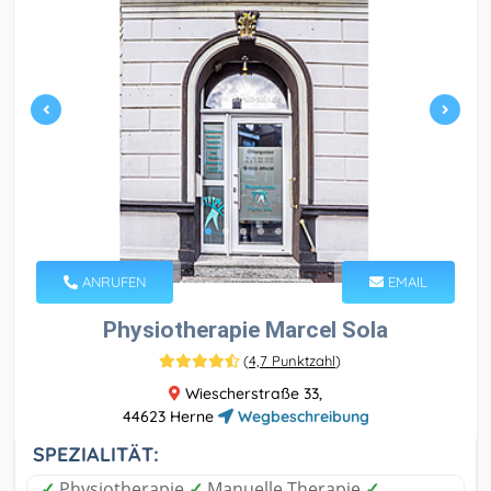
ANRUFEN
EMAIL
Physiotherapie Marcel Sola
(
4,7 Punktzahl
)
Wiescherstraße 33,
44623 Herne
Wegbeschreibung
SPEZIALITÄT:
✓
Physiotherapie
✓
Manuelle Therapie
✓