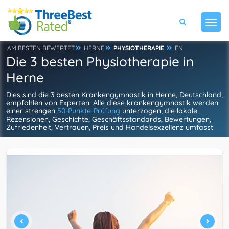
AM BESTEN BEWERTET
HERNE
PHYSIOTHERAPIE
EN
Die 3 besten Physiotherapie in
Herne
Dies sind die 3 besten Krankengymnastik in Herne, Deutschland,
empfohlen von Experten. Alle diese krankengymnastik werden
einer strengen
50-Punkte-Prüfung
unterzogen, die lokale
Rezensionen, Geschichte, Geschäftsstandards, Bewertungen,
Zufriedenheit, Vertrauen, Preis und Handelsexzellenz umfasst