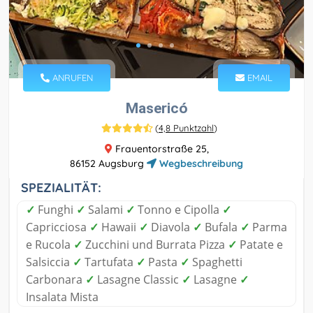
ANRUFEN
EMAIL
Masericó
(
4,8 Punktzahl
)
Frauentorstraße 25,
86152 Augsburg
Wegbeschreibung
SPEZIALITÄT:
✓
Funghi
✓
Salami
✓
Tonno e Cipolla
✓
Capricciosa
✓
Hawaii
✓
Diavola
✓
Bufala
✓
Parma
e Rucola
✓
Zucchini und Burrata Pizza
✓
Patate e
Salsiccia
✓
Tartufata
✓
Pasta
✓
Spaghetti
Carbonara
✓
Lasagne Classic
✓
Lasagne
✓
Insalata Mista