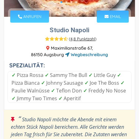
ANRUFEN
EMAIL
Studio Napoli
(
4,8 Punktzahl
)
Maximilianstraße 67,
86150 Augsburg
Wegbeschreibung
SPEZIALITÄT:
✓
Pizza Rossa
✓
Sammy The Bull
✓
Little Guy
✓
Pizza Bianca
✓
Johnny Sausage
✓
Joe The Boss
✓
Paulie Walnüsse
✓
Teflon Don
✓
Freddy No Nose
✓
Jimmy Two Times
✓
Aperitif
“
Studio Napoli möchte die Abende mit einem
echten Stück Napoli bereichern. Alle Gerichte werden
jeden Tag frisch für Sie zubereitet. Die Zutaten werden