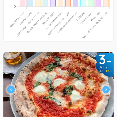
3
+
Jahre
auf
TBR