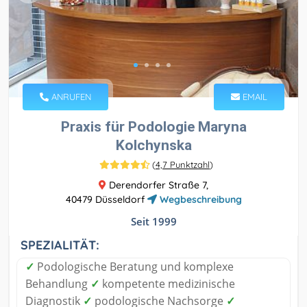
ANRUFEN
EMAIL
Praxis für Podologie Maryna
Kolchynska
(
4,7 Punktzahl
)
Derendorfer Straße 7,
40479 Düsseldorf
Wegbeschreibung
Seit 1999
SPEZIALITÄT:
✓
Podologische Beratung und komplexe
Behandlung
✓
kompetente medizinische
Diagnostik
✓
podologische Nachsorge
✓