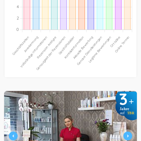
3
+
Jahre
auf
TBR