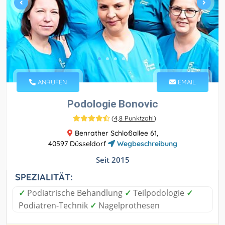
ANRUFEN
EMAIL
Podologie Bonovic
(
4,8 Punktzahl
)
Benrather Schloßallee 61,
40597 Düsseldorf
Wegbeschreibung
Seit 2015
SPEZIALITÄT:
✓
Podiatrische Behandlung
✓
Teilpodologie
✓
Podiatren-Technik
✓
Nagelprothesen