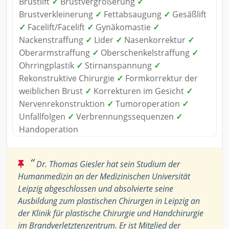
Brustlift
✓
Brustvergrößerung
✓
Brustverkleinerung
✓
Fettabsaugung
✓
Gesäßlift
✓
Facelift/Facelift
✓
Gynäkomastie
✓
Nackenstraffung
✓
Lider
✓
Nasenkorrektur
✓
Oberarmstraffung
✓
Oberschenkelstraffung
✓
Ohrringplastik
✓
Stirnanspannung
✓
Rekonstruktive Chirurgie
✓
Formkorrektur der
weiblichen Brust
✓
Korrekturen im Gesicht
✓
Nervenrekonstruktion
✓
Tumoroperation
✓
Unfallfolgen
✓
Verbrennungssequenzen
✓
Handoperation
“
Dr. Thomas Giesler hat sein Studium der
Humanmedizin an der Medizinischen Universität
Leipzig abgeschlossen und absolvierte seine
Ausbildung zum plastischen Chirurgen in Leipzig an
der Klinik für plastische Chirurgie und Handchirurgie
im Brandverletztenzentrum. Er ist Mitglied der