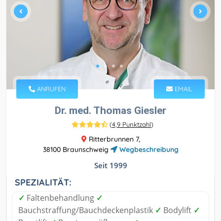
ANRUFEN
EMAIL
Dr. med. Thomas Giesler
(
4,9 Punktzahl
)
Ritterbrunnen 7,
38100 Braunschweig
Wegbeschreibung
Seit 1999
SPEZIALITÄT:
✓
Faltenbehandlung
✓
Bauchstraffung/Bauchdeckenplastik
✓
Bodylift
✓