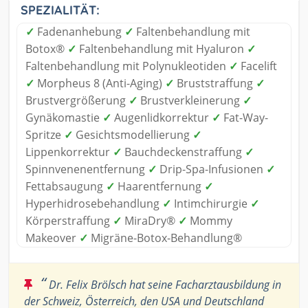
SPEZIALITÄT:
✓
Fadenanhebung
✓
Faltenbehandlung mit
Botox®
✓
Faltenbehandlung mit Hyaluron
✓
Faltenbehandlung mit Polynukleotiden
✓
Facelift
✓
Morpheus 8 (Anti-Aging)
✓
Bruststraffung
✓
Brustvergrößerung
✓
Brustverkleinerung
✓
Gynäkomastie
✓
Augenlidkorrektur
✓
Fat-Way-
Spritze
✓
Gesichtsmodellierung
✓
Lippenkorrektur
✓
Bauchdeckenstraffung
✓
Spinnvenenentfernung
✓
Drip-Spa-Infusionen
✓
Fettabsaugung
✓
Haarentfernung
✓
Hyperhidrosebehandlung
✓
Intimchirurgie
✓
Körperstraffung
✓
MiraDry®
✓
Mommy
Makeover
✓
Migräne-Botox-Behandlung®
“
Dr. Felix Brölsch hat seine Facharztausbildung in
der Schweiz, Österreich, den USA und Deutschland