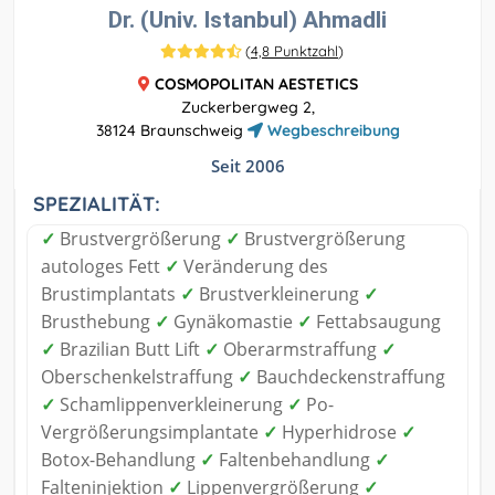
Dr. (Univ. Istanbul) Ahmadli
(
4,8 Punktzahl
)
COSMOPOLITAN AESTETICS
Zuckerbergweg 2,
38124 Braunschweig
Wegbeschreibung
Seit 2006
SPEZIALITÄT:
✓
Brustvergrößerung
✓
Brustvergrößerung
autologes Fett
✓
Veränderung des
Brustimplantats
✓
Brustverkleinerung
✓
Brusthebung
✓
Gynäkomastie
✓
Fettabsaugung
✓
Brazilian Butt Lift
✓
Oberarmstraffung
✓
Oberschenkelstraffung
✓
Bauchdeckenstraffung
✓
Schamlippenverkleinerung
✓
Po-
Vergrößerungsimplantate
✓
Hyperhidrose
✓
Botox-Behandlung
✓
Faltenbehandlung
✓
Falteninjektion
✓
Lippenvergrößerung
✓