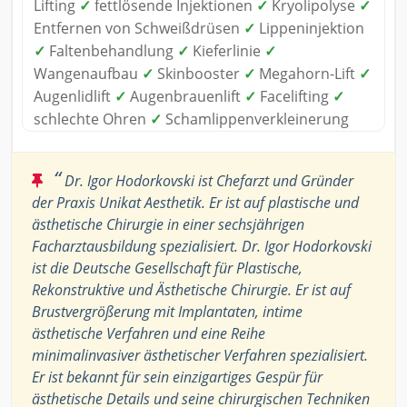
Lifting
✓
fettlösende Injektionen
✓
Kryolipolyse
✓
Entfernen von Schweißdrüsen
✓
Lippeninjektion
✓
Faltenbehandlung
✓
Kieferlinie
✓
Wangenaufbau
✓
Skinbooster
✓
Megahorn-Lift
✓
Augenlidlift
✓
Augenbrauenlift
✓
Facelifting
✓
schlechte Ohren
✓
Schamlippenverkleinerung
“
Dr. Igor Hodorkovski ist Chefarzt und Gründer
der Praxis Unikat Aesthetik. Er ist auf plastische und
ästhetische Chirurgie in einer sechsjährigen
Facharztausbildung spezialisiert. Dr. Igor Hodorkovski
ist die Deutsche Gesellschaft für Plastische,
Rekonstruktive und Ästhetische Chirurgie. Er ist auf
Brustvergrößerung mit Implantaten, intime
ästhetische Verfahren und eine Reihe
minimalinvasiver ästhetischer Verfahren spezialisiert.
Er ist bekannt für sein einzigartiges Gespür für
ästhetische Details und seine chirurgischen Techniken