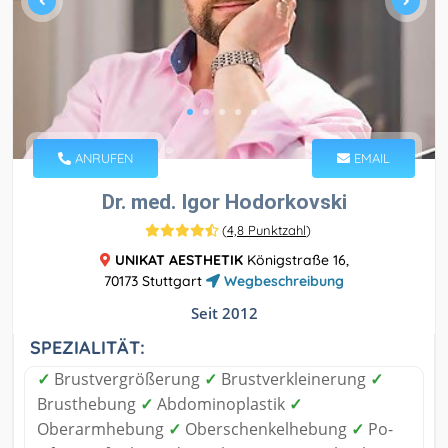
ANRUFEN
EMAIL
Dr. med. Igor Hodorkovski
(
4,8 Punktzahl
)
UNIKAT AESTHETIK
Königstraße 16,
70173 Stuttgart
Wegbeschreibung
Seit 2012
SPEZIALITÄT:
✓
Brustvergrößerung
✓
Brustverkleinerung
✓
Brusthebung
✓
Abdominoplastik
✓
Oberarmhebung
✓
Oberschenkelhebung
✓
Po-