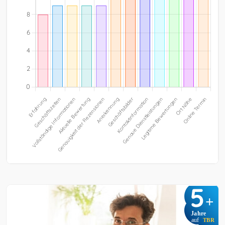
5
+
Jahre
auf
TBR