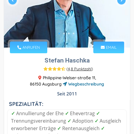
ANRUFEN
EMAIL
Stefan Haschka
(
4,8 Punktzahl
)
Philippine-Welser-straße 11,
86150 Augsburg
Wegbeschreibung
Seit 2011
SPEZIALITÄT:
✓
Annullierung der Ehe
✓
Ehevertrag
✓
Trennungsvereinbarung
✓
Adoption
✓
Ausgleich
erworbener Erträge
✓
Rentenausgleich
✓