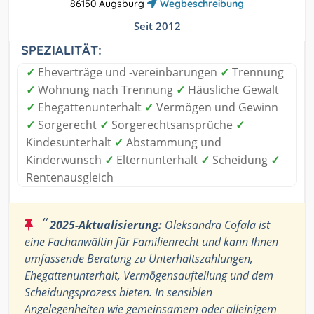
86150 Augsburg
Wegbeschreibung
Seit 2012
SPEZIALITÄT:
✓
Eheverträge und -vereinbarungen
✓
Trennung
✓
Wohnung nach Trennung
✓
Häusliche Gewalt
✓
Ehegattenunterhalt
✓
Vermögen und Gewinn
✓
Sorgerecht
✓
Sorgerechtsansprüche
✓
Kindesunterhalt
✓
Abstammung und
Kinderwunsch
✓
Elternunterhalt
✓
Scheidung
✓
Rentenausgleich
“
2025-Aktualisierung:
Oleksandra Cofala ist
eine Fachanwältin für Familienrecht und kann Ihnen
umfassende Beratung zu Unterhaltszahlungen,
Ehegattenunterhalt, Vermögensaufteilung und dem
Scheidungsprozess bieten. In sensiblen
Angelegenheiten wie gemeinsamem oder alleinigem