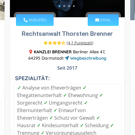
ANRUFEN
EMAIL
Rechtsanwalt Thorsten Brenner
(
4,7 Punktzahl
)
KANZLEI BRENNER
Berliner Allee 47,
64295 Darmstadt
Wegbeschreibung
Seit 2017
SPEZIALITÄT:
✓
Analyse von Eheverträgen
✓
Ehegattenunterhalt
✓
Ehewohnung
✓
Sorgerecht
✓
Umgangsrecht
✓
Elternunterhalt
✓
Entwurf von
Eheverträgen
✓
Schutz vor Gewalt
✓
Hausrat
✓
Kindesunterhalt
✓
Scheidung
✓
Trennung
✓
Versorgungsausgleich