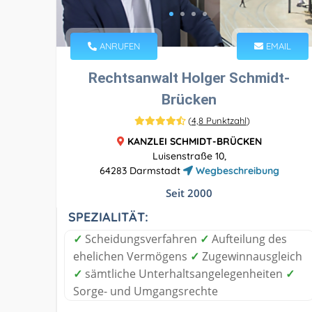
ANRUFEN
EMAIL
Rechtsanwalt Holger Schmidt-
Brücken
(
4,8 Punktzahl
)
KANZLEI SCHMIDT-BRÜCKEN
Luisenstraße 10,
64283 Darmstadt
Wegbeschreibung
Seit 2000
SPEZIALITÄT:
✓
Scheidungsverfahren
✓
Aufteilung des
ehelichen Vermögens
✓
Zugewinnausgleich
✓
sämtliche Unterhaltsangelegenheiten
✓
Sorge- und Umgangsrechte