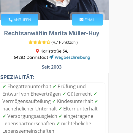
ANRUFEN
EMAIL
Rechtsanwältin Marita Müller-Huy
(
4,7 Punktzahl
)
Karlstraße 34,
64283 Darmstadt
Wegbeschreibung
Seit 2003
SPEZIALITÄT:
✓
Ehegattenunterhalt
✓
Prüfung und
Entwurf von Eheverträgen
✓
Güterrecht
✓
Vermögensaufteilung
✓
Kindesunterhalt
✓
nachehelicher Unterhalt
✓
Elternunterhalt
✓
Versorgungsausgleich
✓
eingetragene
Lebenspartnerschaften
✓
nichteheliche
Lebensgemeinschaften