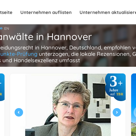
tseite
Unternehmen auflisten
Unternehmen aktualisier
EN
anwälte in Hannover
heidungsrecht in Hannover, Deutschland, empfohlen vo
unkte-Prüfung
unterzogen, die lokale Rezensionen, 
is und Handelsexzellenz umfasst
3
+
+
Jahre
R
auf
TBR