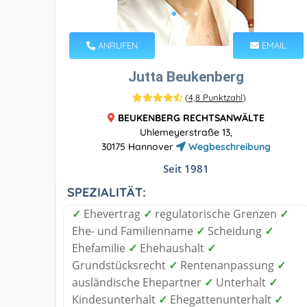
ANRUFEN
EMAIL
Jutta Beukenberg
(
4,8 Punktzahl
)
BEUKENBERG RECHTSANWÄLTE
Uhlemeyerstraße 13,
30175 Hannover
Wegbeschreibung
Seit 1981
SPEZIALITÄT:
✓
Ehevertrag
✓
regulatorische Grenzen
✓
Ehe- und Familienname
✓
Scheidung
✓
Ehefamilie
✓
Ehehaushalt
✓
Grundstücksrecht
✓
Rentenanpassung
✓
ausländische Ehepartner
✓
Unterhalt
✓
Kindesunterhalt
✓
Ehegattenunterhalt
✓