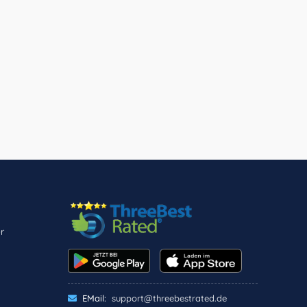
r
EMail:
support@threebestrated.de