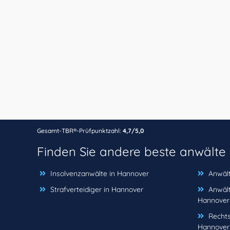
Gesamt-TBR®-Prüfpunktzahl:
4,7/5,0
Finden Sie andere beste anwälte
Insolvenzanwälte in Hannover
Anwält
Strafverteidiger in Hannover
Anwält
Hannover
Rechts
Hannover