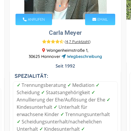
ANRUFEN
EMAIL
Carla Meyer
(
4,7 Punktzahl
)
Wangenheimstraße 1,
30625 Hannover
Wegbeschreibung
Seit 1992
SPEZIALITÄT:
✓
Trennungsberatung
✓
Mediation
✓
Scheidung
✓
Staatsangehörigkeit
✓
Annullierung der Ehe/Auflösung der Ehe
✓
Kindesunterhalt
✓
Unterhalt für
erwachsene Kinder
✓
Trennungsunterhalt
✓
Scheidungsunterhalt/nachehelichen
Unterhalt
✓
Kindesunterhalt
✓