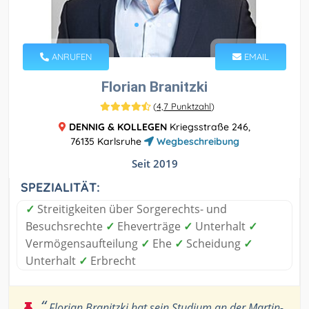
ANRUFEN
EMAIL
Florian Branitzki
(
4,7 Punktzahl
)
DENNIG & KOLLEGEN
Kriegsstraße 246,
76135 Karlsruhe
Wegbeschreibung
Seit 2019
SPEZIALITÄT:
✓
Streitigkeiten über Sorgerechts- und
Besuchsrechte
✓
Eheverträge
✓
Unterhalt
✓
Vermögensaufteilung
✓
Ehe
✓
Scheidung
✓
Unterhalt
✓
Erbrecht
“
Florian Branitzki hat sein Studium an der Martin-