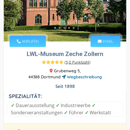
ANRUFEN
EMAIL
LWL-Museum Zeche Zollern
(
5,0 Punktzahl
)
Grubenweg 5,
44388 Dortmund
Wegbeschreibung
Seit 1898
SPEZIALITÄT:
✓
Dauerausstellung
✓
Industrieerbe
✓
Sonderveranstaltungen
✓
Führer
✓
Werkstatt