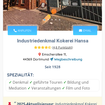
ANRUFEN
EMAIL
Industriedenkmal Kokerei Hansa
(
4,8 Punktzahl
)
Emscherallee 11,
44369 Dortmund
Wegbeschreibung
Seit 1928
SPEZIALITÄT:
✓
Denkmal
✓
geführte Touren
✓
Bildung und
Mediation
✓
Veranstaltungen
✓
Film und Foto
“
2025-Aktualisierung:
Industriedenkmal Kokerei