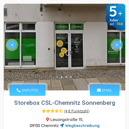
5
+
Jahre
auf
TBR
ANRUFEN
EMAIL
Storebox CSL-Chemnitz Sonnenberg
(
4,8 Punktzahl
)
Lessingstraße 15,
09130 Chemnitz
Wegbeschreibung