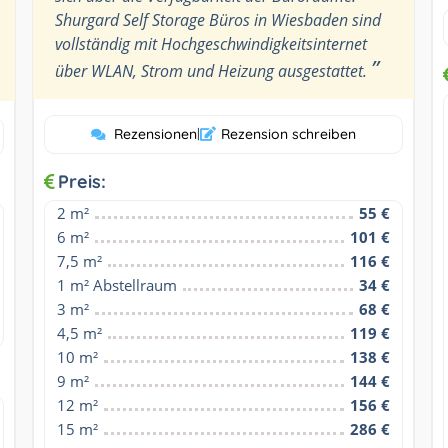
Shurgard Self Storage Büros in Wiesbaden sind
vollständig mit Hochgeschwindigkeitsinternet
”
über WLAN, Strom und Heizung ausgestattet.
Rezensionen
|
Rezension schreiben
Preis:
2 m²
55 €
6 m²
101 €
7,5 m²
116 €
1 m² Abstellraum
34 €
3 m²
68 €
4,5 m²
119 €
10 m²
138 €
9 m²
144 €
12 m²
156 €
15 m²
286 €