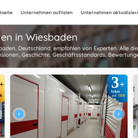
tseite
Unternehmen auflisten
Unternehmen aktualisier
N
iten in Wiesbaden
sbaden, Deutschland, empfohlen von Experten. Alle di
nsionen, Geschichte, Geschäftsstandards, Bewertungen
3
+
+
Jahre
R
auf
TBR