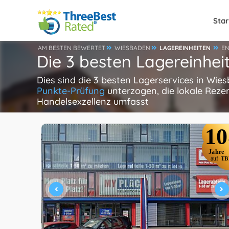
Star
AM BESTEN BEWERTET
WIESBADEN
LAGEREINHEITEN
E
Die 3 besten Lagereinhe
Dies sind die 3 besten Lagerservices in Wie
Punkte-Prüfung
unterzogen, die lokale Reze
Handelsexzellenz umfasst
10
Jahre
auf
TB