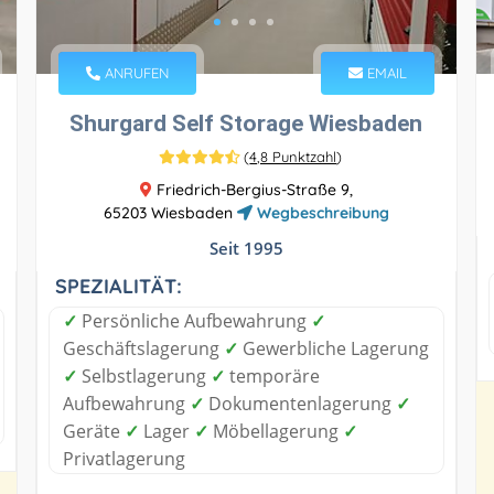
ANRUFEN
EMAIL
Shurgard Self Storage Wiesbaden
(
4,8 Punktzahl
)
Friedrich-Bergius-Straße 9,
65203 Wiesbaden
Wegbeschreibung
Seit 1995
SPEZIALITÄT:
✓
Persönliche Aufbewahrung
✓
Geschäftslagerung
✓
Gewerbliche Lagerung
✓
Selbstlagerung
✓
temporäre
Aufbewahrung
✓
Dokumentenlagerung
✓
Geräte
✓
Lager
✓
Möbellagerung
✓
Privatlagerung