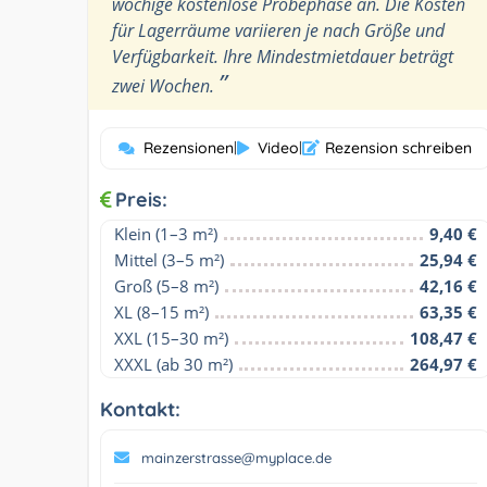
wöchige kostenlose Probephase an. Die Kosten
für Lagerräume variieren je nach Größe und
Verfügbarkeit. Ihre Mindestmietdauer beträgt
”
zwei Wochen.
Rezensionen
|
Video
|
Rezension schreiben
Preis:
Klein (1–3 m²)
9,40 €
Mittel (3–5 m²)
25,94 €
Groß (5–8 m²)
42,16 €
XL (8–15 m²)
63,35 €
XXL (15–30 m²)
108,47 €
XXXL (ab 30 m²)
264,97 €
Kontakt:
mainzerstrasse@myplace.de