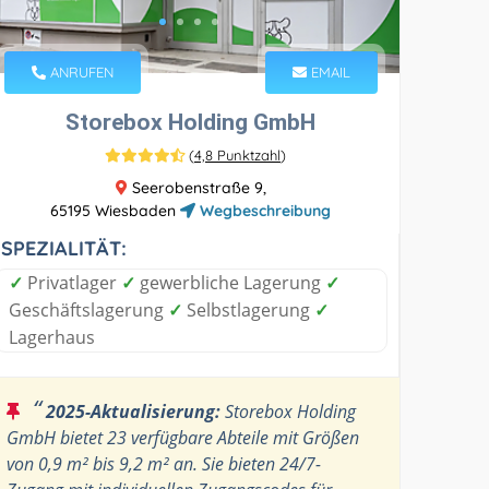
ANRUFEN
EMAIL
Storebox Holding GmbH
(
4,8 Punktzahl
)
Seerobenstraße 9,
65195 Wiesbaden
Wegbeschreibung
SPEZIALITÄT:
✓
Privatlager
✓
gewerbliche Lagerung
✓
Geschäftslagerung
✓
Selbstlagerung
✓
Lagerhaus
“
2025-Aktualisierung:
Storebox Holding
GmbH bietet 23 verfügbare Abteile mit Größen
von 0,9 m² bis 9,2 m² an. Sie bieten 24/7-