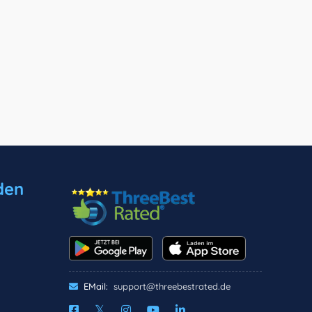
den
EMail:
support@threebestrated.de