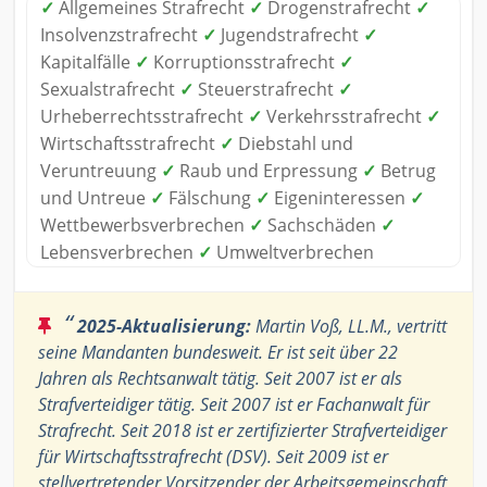
✓
Allgemeines Strafrecht
✓
Drogenstrafrecht
✓
Insolvenzstrafrecht
✓
Jugendstrafrecht
✓
Kapitalfälle
✓
Korruptionsstrafrecht
✓
Sexualstrafrecht
✓
Steuerstrafrecht
✓
Urheberrechtsstrafrecht
✓
Verkehrsstrafrecht
✓
Wirtschaftsstrafrecht
✓
Diebstahl und
Veruntreuung
✓
Raub und Erpressung
✓
Betrug
und Untreue
✓
Fälschung
✓
Eigeninteressen
✓
Wettbewerbsverbrechen
✓
Sachschäden
✓
Lebensverbrechen
✓
Umweltverbrechen
“
2025-Aktualisierung:
Martin Voß, LL.M., vertritt
seine Mandanten bundesweit. Er ist seit über 22
Jahren als Rechtsanwalt tätig. Seit 2007 ist er als
Strafverteidiger tätig. Seit 2007 ist er Fachanwalt für
Strafrecht. Seit 2018 ist er zertifizierter Strafverteidiger
für Wirtschaftsstrafrecht (DSV). Seit 2009 ist er
stellvertretender Vorsitzender der Arbeitsgemeinschaft