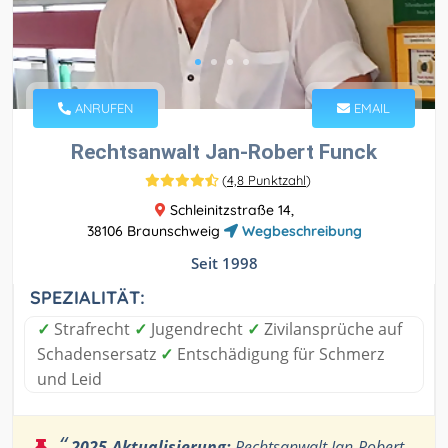
ANRUFEN
EMAIL
Rechtsanwalt Jan-Robert Funck
(
4,8 Punktzahl
)
Schleinitzstraße 14,
38106 Braunschweig
Wegbeschreibung
Seit 1998
SPEZIALITÄT:
✓
Strafrecht
✓
Jugendrecht
✓
Zivilansprüche auf
Schadensersatz
✓
Entschädigung für Schmerz
und Leid
“
2025-Aktualisierung:
Rechtsanwalt Jan-Robert