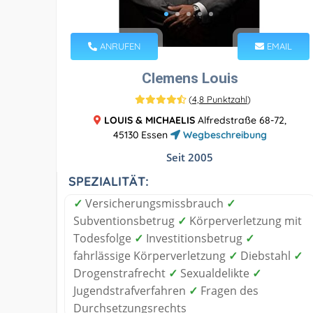
ANRUFEN
EMAIL
Clemens Louis
(
4,8 Punktzahl
)
LOUIS & MICHAELIS
Alfredstraße 68-72,
45130 Essen
Wegbeschreibung
Seit 2005
SPEZIALITÄT:
✓
Versicherungsmissbrauch
✓
Subventionsbetrug
✓
Körperverletzung mit
Todesfolge
✓
Investitionsbetrug
✓
fahrlässige Körperverletzung
✓
Diebstahl
✓
Drogenstrafrecht
✓
Sexualdelikte
✓
Jugendstrafverfahren
✓
Fragen des
Durchsetzungsrechts