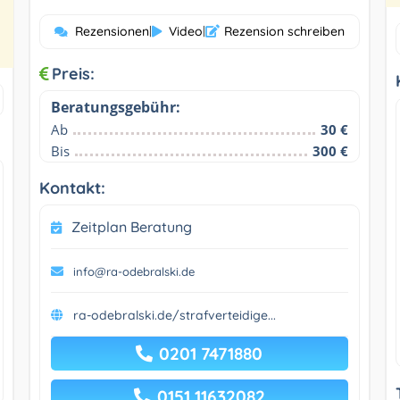
Rezensionen
|
Video
|
Rezension schreiben
Preis:
Beratungsgebühr:
Ab
30 €
Bis
300 €
Kontakt:
Zeitplan Beratung
info@ra-odebralski.de
ra-odebralski.de/strafverteidige...
0201 7471880
0151 11632082