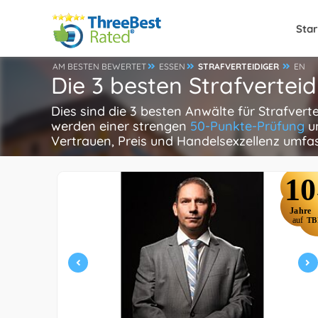
Star
AM BESTEN BEWERTET
ESSEN
STRAFVERTEIDIGER
EN
Die 3 besten Strafverteid
Dies sind die 3 besten Anwälte für Strafvert
werden einer strengen
50-Punkte-Prüfung
un
Vertrauen, Preis und Handelsexzellenz umfa
10
Jahre
auf
TB