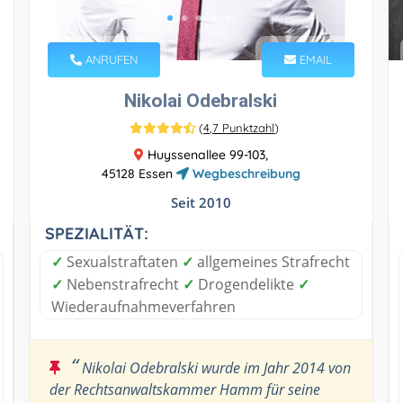
ANRUFEN
EMAIL
Nikolai Odebralski
(
4,7 Punktzahl
)
Huyssenallee 99-103,
45128 Essen
Wegbeschreibung
Seit 2010
SPEZIALITÄT:
✓
Sexualstraftaten
✓
allgemeines Strafrecht
✓
Nebenstrafrecht
✓
Drogendelikte
✓
Wiederaufnahmeverfahren
“
Nikolai Odebralski wurde im Jahr 2014 von
der Rechtsanwaltskammer Hamm für seine