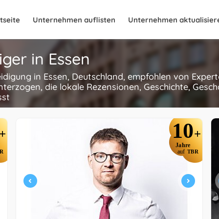
tseite
Unternehmen auflisten
Unternehmen aktualisier
iger in Essen
eidigung in Essen, Deutschland, empfohlen von Experte
terzogen, die lokale Rezensionen, Geschichte, Gesch
sst
10
+
+
Jahre
R
auf
TBR