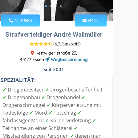
ANRUFEN
EMAIL
Strafverteidiger André Wallmüller
(
4,7 Punktzahl
)
Kettwiger straße 23,
45127 Essen
Wegbeschreibung
Seit 2001
SPEZIALITÄT:
✓
Drogenbesitzer
✓
Drogenbeschaffenheit
✓
Drogenanbau
✓
Drogenhandel
✓
Drogenschmuggel
✓
Körperverletzung mit
Todesfolge
✓
Mord
✓
Totschlag
✓
fahrlässiger Mord
✓
Körperverletzung
✓
Teilnahme an einer Schlägerei
✓
Misshandlung von Personen
✓
denen man