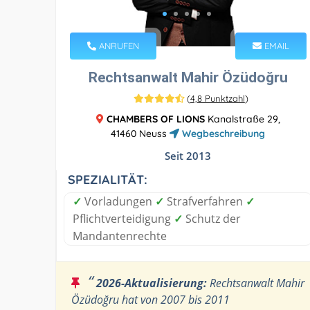
ANRUFEN
EMAIL
Rechtsanwalt Mahir Özüdoğru
(
4,8 Punktzahl
)
CHAMBERS OF LIONS
Kanalstraße 29,
41460 Neuss
Wegbeschreibung
Seit 2013
SPEZIALITÄT:
✓
Vorladungen
✓
Strafverfahren
✓
Pflichtverteidigung
✓
Schutz der
Mandantenrechte
“
2026-Aktualisierung:
Rechtsanwalt Mahir
Özüdoğru hat von 2007 bis 2011