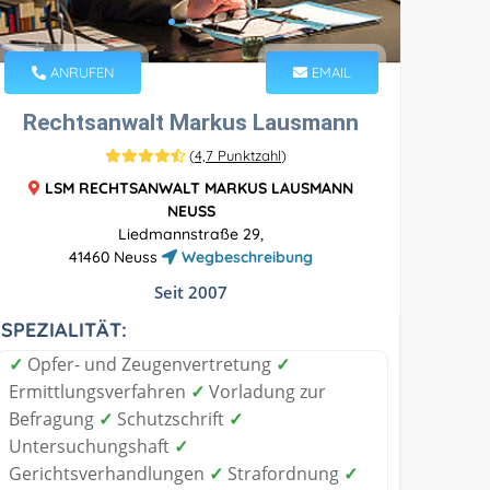
ANRUFEN
EMAIL
Rechtsanwalt Markus Lausmann
(
4,7 Punktzahl
)
LSM RECHTSANWALT MARKUS LAUSMANN
NEUSS
Liedmannstraße 29,
41460 Neuss
Wegbeschreibung
Seit 2007
SPEZIALITÄT:
✓
Opfer- und Zeugenvertretung
✓
Ermittlungsverfahren
✓
Vorladung zur
Befragung
✓
Schutzschrift
✓
Untersuchungshaft
✓
Gerichtsverhandlungen
✓
Strafordnung
✓