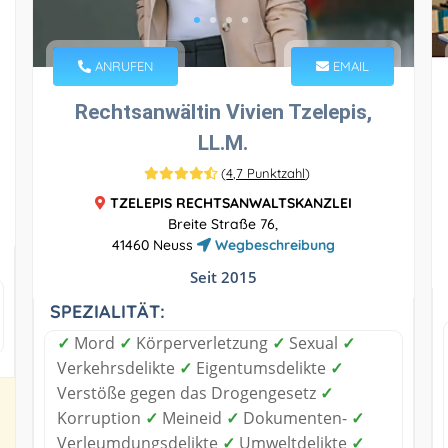
ANRUFEN
EMAIL
Rechtsanwältin Vivien Tzelepis,
LL.M.
(
4,7 Punktzahl
)
TZELEPIS RECHTSANWALTSKANZLEI
Breite Straße 76,
41460 Neuss
Wegbeschreibung
Seit 2015
SPEZIALITÄT:
✓
Mord
✓
Körperverletzung
✓
Sexual
✓
Verkehrsdelikte
✓
Eigentumsdelikte
✓
Verstöße gegen das Drogengesetz
✓
Korruption
✓
Meineid
✓
Dokumenten-
✓
Verleumdungsdelikte
✓
Umweltdelikte
✓