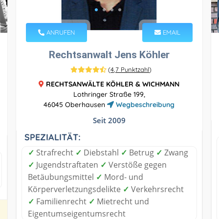
ANRUFEN
EMAIL
Rechtsanwalt Jens Köhler
(
4,7 Punktzahl
)
RECHTSANWÄLTE KÖHLER & WICHMANN
Lothringer Straße 199,
46045 Oberhausen
Wegbeschreibung
Seit 2009
SPEZIALITÄT:
✓
Strafrecht
✓
Diebstahl
✓
Betrug
✓
Zwang
✓
Jugendstraftaten
✓
Verstöße gegen
Betäubungsmittel
✓
Mord- und
Körperverletzungsdelikte
✓
Verkehrsrecht
✓
Familienrecht
✓
Mietrecht und
Eigentumseigentumsrecht