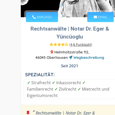
ANRUFEN
EMAIL
Rechtsanwälte | Notar Dr. Eger &
Yüncüoglu
(
4,8 Punktzahl
)
Helmholtzstraße 112,
46045 Oberhausen
Wegbeschreibung
Seit 2021
SPEZIALITÄT:
✓
Strafrecht
✓
Inkassorecht
✓
Familienrecht
✓
Zivilrecht
✓
Mietrecht und
Eigentumsrecht
“
Rechtsanwälte | Notar Dr. Eger &