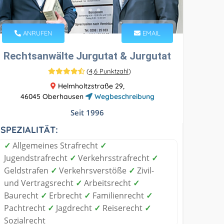
ANRUFEN
EMAIL
Rechtsanwälte Jurgutat & Jurgutat
(
4,6 Punktzahl
)
Helmholtzstraße 29,
46045 Oberhausen
Wegbeschreibung
Seit 1996
SPEZIALITÄT:
✓
Allgemeines Strafrecht
✓
Jugendstrafrecht
✓
Verkehrsstrafrecht
✓
Geldstrafen
✓
Verkehrsverstöße
✓
Zivil-
und Vertragsrecht
✓
Arbeitsrecht
✓
Baurecht
✓
Erbrecht
✓
Familienrecht
✓
Pachtrecht
✓
Jagdrecht
✓
Reiserecht
✓
Sozialrecht