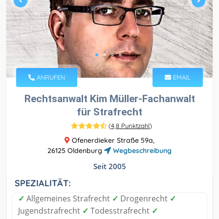
ANRUFEN
EMAIL
Rechtsanwalt Kim Müller-Fachanwalt
für Strafrecht
(
4,8 Punktzahl
)
Ofenerdieker Straße 59a,
26125 Oldenburg
Wegbeschreibung
Seit 2005
SPEZIALITÄT:
✓
Allgemeines Strafrecht
✓
Drogenrecht
✓
Jugendstrafrecht
✓
Todesstrafrecht
✓