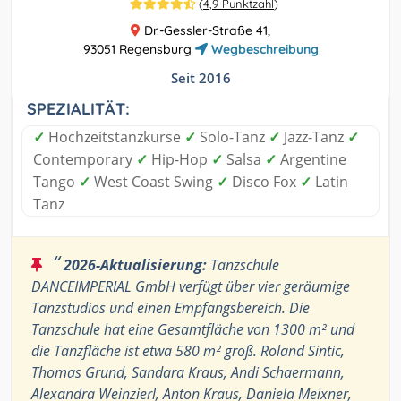
(
4,9 Punktzahl
)
Dr.-Gessler-Straße 41,
93051 Regensburg
Wegbeschreibung
Seit 2016
SPEZIALITÄT:
✓
Hochzeitstanzkurse
✓
Solo-Tanz
✓
Jazz-Tanz
✓
Contemporary
✓
Hip-Hop
✓
Salsa
✓
Argentine
Tango
✓
West Coast Swing
✓
Disco Fox
✓
Latin
Tanz
“
2026-Aktualisierung:
Tanzschule
DANCEIMPERIAL GmbH verfügt über vier geräumige
Tanzstudios und einen Empfangsbereich. Die
Tanzschule hat eine Gesamtfläche von 1300 m² und
die Tanzfläche ist etwa 580 m² groß. Roland Sintic,
Thomas Grund, Sandara Kraus, Andi Schaermann,
Alexandra Weinzierl, Anton Kraus, Daniela Meixner,