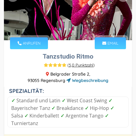
ANRUFEN
EMAIL
Tanzstudio Ritmo
(
5,0 Punktzahl
)
Belgrader Straße 2,
93055 Regensburg
Wegbeschreibung
SPEZIALITÄT:
✓
Standard und Latin
✓
West Coast Swing
✓
Bayerischer Tanz
✓
Breakdance
✓
Hip-Hop
✓
Salsa
✓
Kinderballett
✓
Argentine Tango
✓
Turniertanz