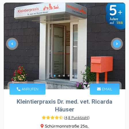
5
+
Jahre
auf
TBR
ANRUFEN
EMAIL
Kleintierpraxis Dr. med. vet. Ricarda
Häuser
(
4,8 Punktzahl
)
Schürmannstraße 25a,