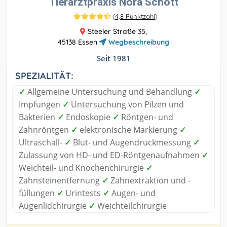
Tierarztpraxis Nora Schott
(
4,8 Punktzahl
)
Steeler Straße 35,
45138 Essen
Wegbeschreibung
Seit 1981
SPEZIALITÄT:
✓
Allgemeine Untersuchung und Behandlung
✓
Impfungen
✓
Untersuchung von Pilzen und
Bakterien
✓
Endoskopie
✓
Röntgen- und
Zahnröntgen
✓
elektronische Markierung
✓
Ultraschall-
✓
Blut- und Augendruckmessung
✓
Zulassung von HD- und ED-Röntgenaufnahmen
✓
Weichteil- und Knochenchirurgie
✓
Zahnsteinentfernung
✓
Zahnextraktion und -
füllungen
✓
Urintests
✓
Augen- und
Augenlidchirurgie
✓
Weichteilchirurgie