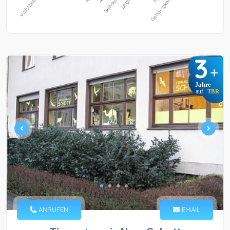
3
+
Jahre
auf
TBR
ANRUFEN
EMAIL