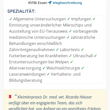
45136 Essen
Wegbeschreibung
SPEZIALITÄT:
✓
Allgemeine Untersuchungen
✓
Impfungen
✓
Einnistung unveränderlicher Mikrochips und
Ausstellung von EU-Tierausweis
✓
vorbeugende
medizinische Untersuchungen
✓
zahnärztliche
Behandlungen einschließlich
Zahnröntgenaufnahmen
✓
Labortests
✓
Futterberatung bei Krankheiten
✓
Ultraschall
✓
Erstuntersuchungen bei Welpen
✓
Altersversorgung
✓
Weichteilchirurgie
✓
Laseranwendungen
✓
Verhaltens- und
Bildungsberatung
“
Kleintierpraxis Dr. med. vet. Ricarda Häuser
verfügt über ein engagiertes Team, das sich
verpflichtet hat, von Anfang an ein angstfreies Erlebnis