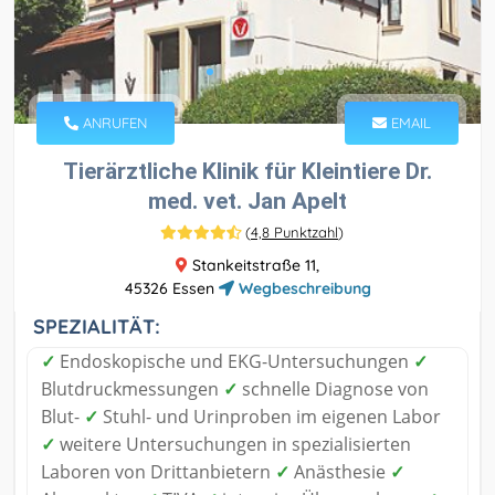
ANRUFEN
EMAIL
Tierärztliche Klinik für Kleintiere Dr.
med. vet. Jan Apelt
(
4,8 Punktzahl
)
Stankeitstraße 11,
45326 Essen
Wegbeschreibung
SPEZIALITÄT:
✓
Endoskopische und EKG-Untersuchungen
✓
Blutdruckmessungen
✓
schnelle Diagnose von
Blut-
✓
Stuhl- und Urinproben im eigenen Labor
✓
weitere Untersuchungen in spezialisierten
Laboren von Drittanbietern
✓
Anästhesie
✓