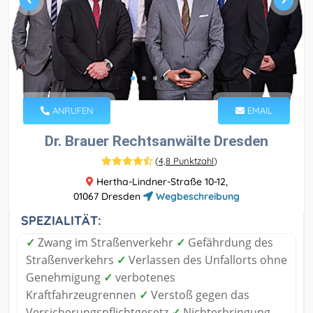
ANRUFEN
EMAIL
Dr. Brauer Rechtsanwälte Dresden
(
4,8 Punktzahl
)
Hertha-Lindner-Straße 10-12,
01067 Dresden
Wegbeschreibung
SPEZIALITÄT:
✓
Zwang im Straßenverkehr
✓
Gefährdung des
Straßenverkehrs
✓
Verlassen des Unfallorts ohne
Genehmigung
✓
verbotenes
Kraftfahrzeugrennen
✓
Verstoß gegen das
Versicherungspflichtgesetz
✓
Nichterbringung