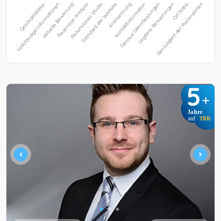
5
+
Jahre
auf
TBR