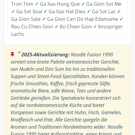
Tron Tom
✓
Ga Xao Hung Que
✓
Ga Gion Sot Me
✓
Ga Sot Xoai
✓
Ga Xao Hat Dieu
✓
Ga Sot Lac
✓
Ga Gion Sate
✓
Ga Gion Cari Do Hap Edamame
✓
Rau Cu Chien Gion
✓
Bo Chien Gion
✓
knuspriger
Lachs
“
2025-Aktualisierung:
Noodle Fusion 1990
serviert eine breite Palette vietnamesischer Gerichte,
von Nudeln und Dim Sum bis hin zu traditionellen
Suppen und Street-Food-Spezialitäten. Kunden können
frische Smoothies, Kaffee, frisch gepresste Säfte,
aromatische Biere, edle Weine, Tees und andere
Getränke genießen. Die Speisekarte konzentriert sich
auf die nordvietnamesische Küche und bietet
Vorspeisen sowie Gerichte mit Huhn, Fisch, Garnelen,
Rindfleisch und Ente. Alle Gerichte spiegeln die
Aromen und Traditionen Nordvietnams wider. Noodle
Fusion 1990 bietet Außensitzplätze, einen Kamin und