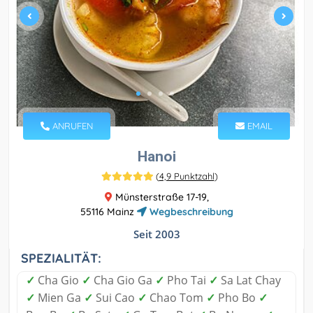
ANRUFEN
EMAIL
Hanoi
(
4,9 Punktzahl
)
Münsterstraße 17-19,
55116 Mainz
Wegbeschreibung
Seit 2003
SPEZIALITÄT:
✓
Cha Gio
✓
Cha Gio Ga
✓
Pho Tai
✓
Sa Lat Chay
✓
Mien Ga
✓
Sui Cao
✓
Chao Tom
✓
Pho Bo
✓