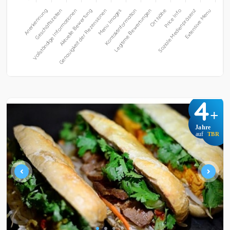
4
+
Jahre
auf
TBR