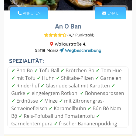
ANRUFEN
EMAIL
An O Ban
(
4,7 Punktzahl
)
Wallaustraße 4,
55118 Mainz
Wegbeschreibung
SPEZIALITÄT:
✓
Pho Bo
✓
Tofu-Ball
✓
Brötchen-Bo
✓
Tom Hue
✓
mit Tofu
✓
Huhn
✓
Shiitake-Pilzen
✓
Garnelen
✓
Rinderhuf
✓
Glasnudelsalat mit Karotten
✓
Gurke
✓
eingelegtem Rotkohl
✓
Bohnensprossen
✓
Erdnüsse
✓
Minze
✓
mit Zitronengras-
Schweinefleisch
✓
Karamellhuhn
✓
Bún Bò Nam
Bộ
✓
Reis-Tofuball und Tomatentofu
✓
Garnelentempura
✓
frischer Bananenpudding