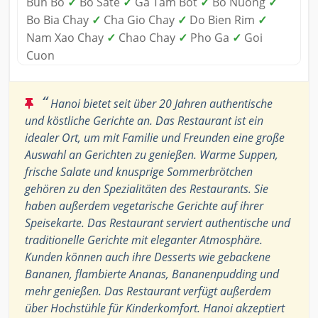
Bun Bo
✓
Bo Sate
✓
Ga Tam Bot
✓
Bo Nuong
✓
Bo Bia Chay
✓
Cha Gio Chay
✓
Do Bien Rim
✓
Nam Xao Chay
✓
Chao Chay
✓
Pho Ga
✓
Goi
Cuon
“
Hanoi bietet seit über 20 Jahren authentische
und köstliche Gerichte an. Das Restaurant ist ein
idealer Ort, um mit Familie und Freunden eine große
Auswahl an Gerichten zu genießen. Warme Suppen,
frische Salate und knusprige Sommerbrötchen
gehören zu den Spezialitäten des Restaurants. Sie
haben außerdem vegetarische Gerichte auf ihrer
Speisekarte. Das Restaurant serviert authentische und
traditionelle Gerichte mit eleganter Atmosphäre.
Kunden können auch ihre Desserts wie gebackene
Bananen, flambierte Ananas, Bananenpudding und
mehr genießen. Das Restaurant verfügt außerdem
über Hochstühle für Kinderkomfort. Hanoi akzeptiert