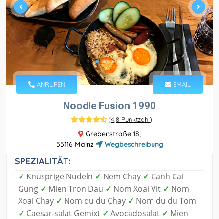
ANRUFEN
EMAIL
Noodle Fusion 1990
(
4,8 Punktzahl
)
Grebenstraße 18,
55116 Mainz
Wegbeschreibung
SPEZIALITÄT:
✓
Knusprige Nudeln
✓
Nem Chay
✓
Canh Cai
Gung
✓
Mien Tron Dau
✓
Nom Xoai Vit
✓
Nom
Xoai Chay
✓
Nom du du Chay
✓
Nom du du Tom
✓
Caesar-salat Gemixt
✓
Avocadosalat
✓
Mien