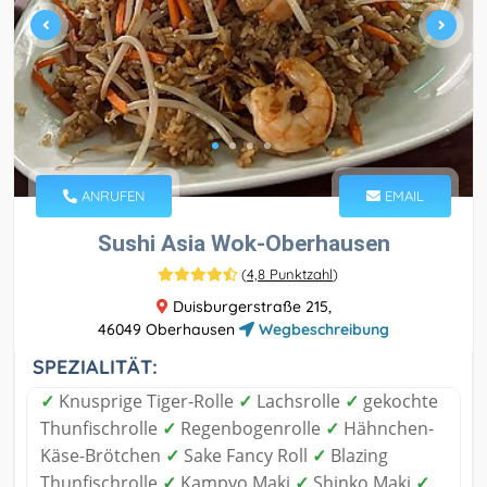
ANRUFEN
EMAIL
Sushi Asia Wok-Oberhausen
(
4,8 Punktzahl
)
Duisburgerstraße 215,
46049 Oberhausen
Wegbeschreibung
SPEZIALITÄT:
✓
Knusprige Tiger-Rolle
✓
Lachsrolle
✓
gekochte
Thunfischrolle
✓
Regenbogenrolle
✓
Hähnchen-
Käse-Brötchen
✓
Sake Fancy Roll
✓
Blazing
Thunfischrolle
✓
Kampyo Maki
✓
Shinko Maki
✓