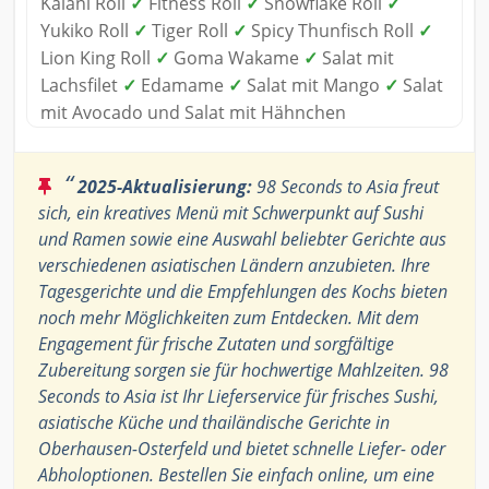
Kalani Roll
✓
Fitness Roll
✓
Snowflake Roll
✓
Yukiko Roll
✓
Tiger Roll
✓
Spicy Thunfisch Roll
✓
Lion King Roll
✓
Goma Wakame
✓
Salat mit
Lachsfilet
✓
Edamame
✓
Salat mit Mango
✓
Salat
mit Avocado und Salat mit Hähnchen
“
2025-Aktualisierung:
98 Seconds to Asia freut
sich, ein kreatives Menü mit Schwerpunkt auf Sushi
und Ramen sowie eine Auswahl beliebter Gerichte aus
verschiedenen asiatischen Ländern anzubieten. Ihre
Tagesgerichte und die Empfehlungen des Kochs bieten
noch mehr Möglichkeiten zum Entdecken. Mit dem
Engagement für frische Zutaten und sorgfältige
Zubereitung sorgen sie für hochwertige Mahlzeiten. 98
Seconds to Asia ist Ihr Lieferservice für frisches Sushi,
asiatische Küche und thailändische Gerichte in
Oberhausen-Osterfeld und bietet schnelle Liefer- oder
Abholoptionen. Bestellen Sie einfach online, um eine