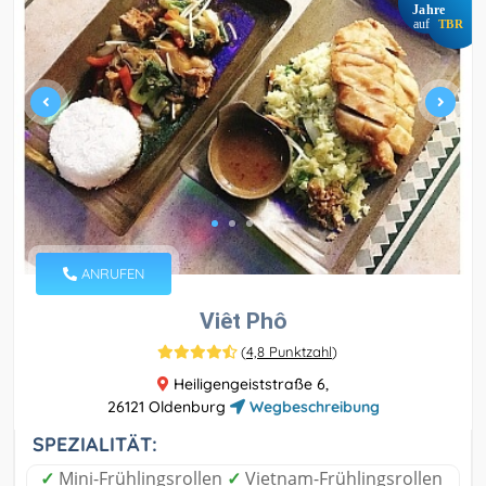
Jahre
auf
TBR
ANRUFEN
Viêt Phô
(
4,8 Punktzahl
)
Heiligengeiststraße 6,
26121 Oldenburg
Wegbeschreibung
SPEZIALITÄT:
✓
Mini-Frühlingsrollen
✓
Vietnam-Frühlingsrollen