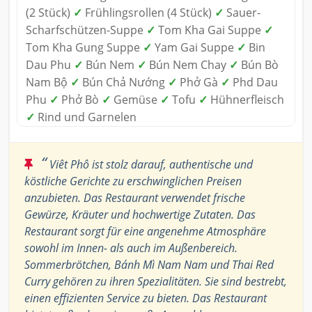
(2 Stück)
✓
Frühlingsrollen (4 Stück)
✓
Sauer-
Scharfschützen-Suppe
✓
Tom Kha Gai Suppe
✓
Tom Kha Gung Suppe
✓
Yam Gai Suppe
✓
Bin
Dau Phu
✓
Bún Nem
✓
Bún Nem Chay
✓
Bún Bò
Nam Bộ
✓
Bún Chả Nướng
✓
Phở Gà
✓
Phd Dau
Phu
✓
Phở Bò
✓
Gemüse
✓
Tofu
✓
Hühnerfleisch
✓
Rind und Garnelen
“
Viêt Phô ist stolz darauf, authentische und
köstliche Gerichte zu erschwinglichen Preisen
anzubieten. Das Restaurant verwendet frische
Gewürze, Kräuter und hochwertige Zutaten. Das
Restaurant sorgt für eine angenehme Atmosphäre
sowohl im Innen- als auch im Außenbereich.
Sommerbrötchen, Bánh Mì Nam Nam und Thai Red
Curry gehören zu ihren Spezialitäten. Sie sind bestrebt,
einen effizienten Service zu bieten. Das Restaurant