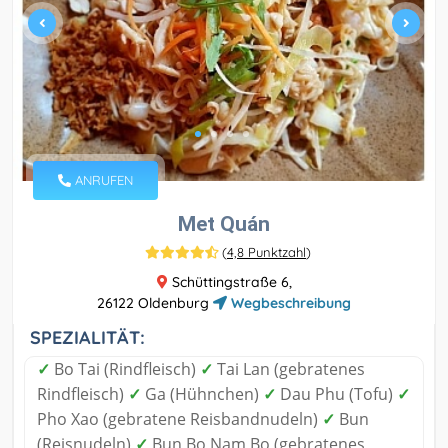
ANRUFEN
Met Quán
(
4,8 Punktzahl
)
Schüttingstraße 6,
26122 Oldenburg
Wegbeschreibung
SPEZIALITÄT:
✓
Bo Tai (Rindfleisch)
✓
Tai Lan (gebratenes
Rindfleisch)
✓
Ga (Hühnchen)
✓
Dau Phu (Tofu)
✓
Pho Xao (gebratene Reisbandnudeln)
✓
Bun
(Reisnudeln)
✓
Bun Bo Nam Bo (gebratenes