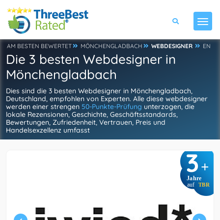
AM BESTEN BEWERTET
MÖNCHENGLADBACH
WEBDESIGNER
EN
Die 3 besten Webdesigner in
Mönchengladbach
Dies sind die 3 besten Webdesigner in Mönchengladbach,
Deutschland, empfohlen von Experten. Alle diese webdesigner
werden einer strengen
50-Punkte-Prüfung
unterzogen, die
lokale Rezensionen, Geschichte, Geschäftsstandards,
Bewertungen, Zufriedenheit, Vertrauen, Preis und
Handelsexzellenz umfasst
3
+
Jahre
auf
TBR