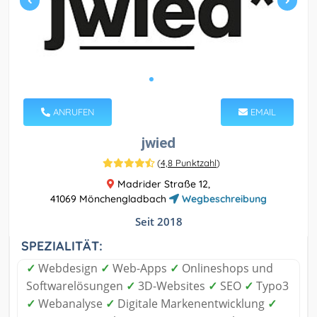
ANRUFEN
EMAIL
jwied
(
4,8 Punktzahl
)
Madrider Straße 12,
41069 Mönchengladbach
Wegbeschreibung
Seit 2018
SPEZIALITÄT:
✓
Webdesign
✓
Web-Apps
✓
Onlineshops und
Softwarelösungen
✓
3D-Websites
✓
SEO
✓
Typo3
✓
Webanalyse
✓
Digitale Markenentwicklung
✓