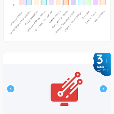
3
+
Jahre
auf
TBR