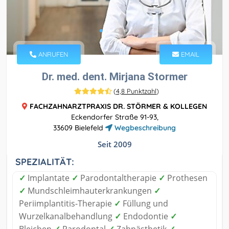
ANRUFEN
EMAIL
Dr. med. dent. Mirjana Stormer
(
4,8 Punktzahl
)
FACHZAHNARZTPRAXIS DR. STÖRMER & KOLLEGEN
Eckendorfer Straße 91-93,
33609 Bielefeld
Wegbeschreibung
Seit 2009
SPEZIALITÄT:
✓
Implantate
✓
Parodontaltherapie
✓
Prothesen
✓
Mundschleimhauterkrankungen
✓
Periimplantitis-Therapie
✓
Füllung und
Wurzelkanalbehandlung
✓
Endodontie
✓
Bleichen
✓
Parodontal
✓
Zahnästhetik
✓