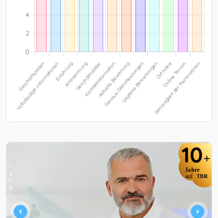
10
+
Jahre
auf
TBR