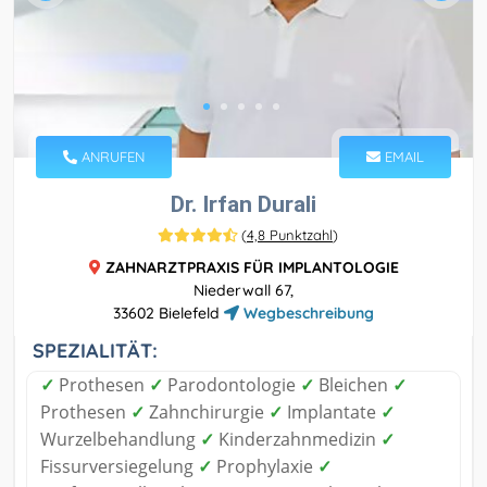
ANRUFEN
EMAIL
Dr. Irfan Durali
(
4,8 Punktzahl
)
ZAHNARZTPRAXIS FÜR IMPLANTOLOGIE
Niederwall 67,
33602 Bielefeld
Wegbeschreibung
SPEZIALITÄT:
✓
Prothesen
✓
Parodontologie
✓
Bleichen
✓
Prothesen
✓
Zahnchirurgie
✓
Implantate
✓
Wurzelbehandlung
✓
Kinderzahnmedizin
✓
Fissurversiegelung
✓
Prophylaxie
✓