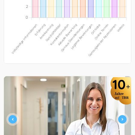
10
+
Jahre
auf
TBR