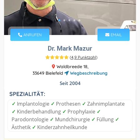
ANRUFEN
EMAIL
Dr. Mark Mazur
(
4,9 Punktzahl
)
Waldbreede 18,
33649 Bielefeld
Wegbeschreibung
Seit 2004
SPEZIALITÄT:
✓
Implantologie
✓
Prothesen
✓
Zahnimplantate
✓
Kinderbehandlung
✓
Prophylaxie
✓
Parodontologie
✓
Mundchirurgie
✓
Füllung
✓
Ästhetik
✓
Kinderzahnheilkunde