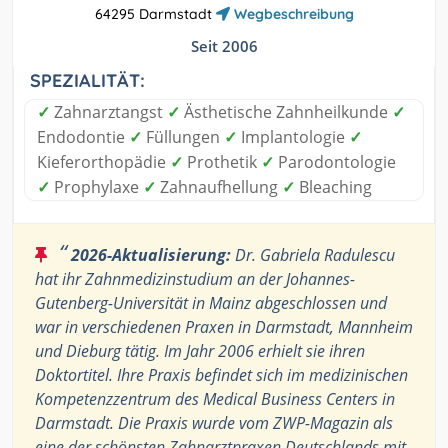
64295 Darmstadt
Wegbeschreibung
Seit 2006
SPEZIALITÄT:
✓
Zahnarztangst
✓
Ästhetische Zahnheilkunde
✓
Endodontie
✓
Füllungen
✓
Implantologie
✓
Kieferorthopädie
✓
Prothetik
✓
Parodontologie
✓
Prophylaxe
✓
Zahnaufhellung
✓
Bleaching
“
2026-Aktualisierung:
Dr. Gabriela Radulescu
hat ihr Zahnmedizinstudium an der Johannes-
Gutenberg-Universität in Mainz abgeschlossen und
war in verschiedenen Praxen in Darmstadt, Mannheim
und Dieburg tätig. Im Jahr 2006 erhielt sie ihren
Doktortitel. Ihre Praxis befindet sich im medizinischen
Kompetenzzentrum des Medical Business Centers in
Darmstadt. Die Praxis wurde vom ZWP-Magazin als
eine der schönsten Zahnarztpraxen Deutschlands mit