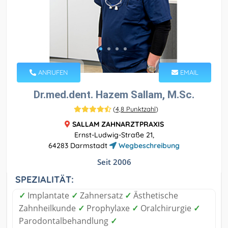
ANRUFEN
EMAIL
Dr.med.dent. Hazem Sallam, M.Sc.
(
4,8 Punktzahl
)
SALLAM ZAHNARZTPRAXIS
Ernst-Ludwig-Straße 21,
64283 Darmstadt
Wegbeschreibung
Seit 2006
SPEZIALITÄT:
✓
Implantate
✓
Zahnersatz
✓
Ästhetische
Zahnheilkunde
✓
Prophylaxe
✓
Oralchirurgie
✓
Parodontalbehandlung
✓