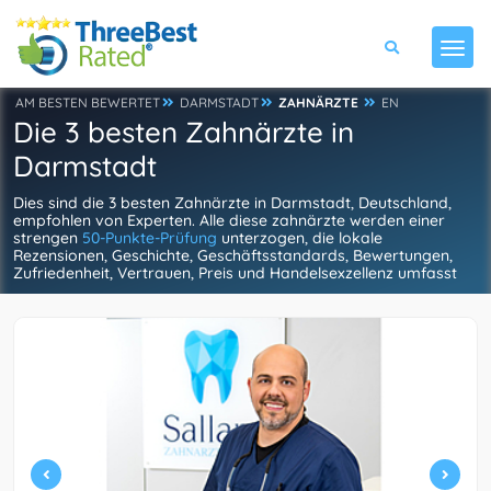
AM BESTEN BEWERTET
DARMSTADT
ZAHNÄRZTE
EN
Die 3 besten Zahnärzte in
Darmstadt
Dies sind die 3 besten Zahnärzte in Darmstadt, Deutschland,
empfohlen von Experten. Alle diese zahnärzte werden einer
strengen
50-Punkte-Prüfung
unterzogen, die lokale
Rezensionen, Geschichte, Geschäftsstandards, Bewertungen,
Zufriedenheit, Vertrauen, Preis und Handelsexzellenz umfasst