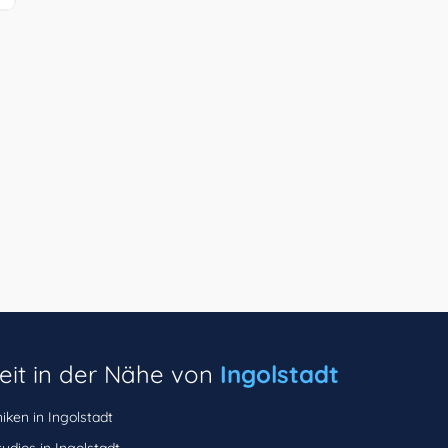
eit in der Nähe von
Ingolstadt
niken in Ingolstadt
udios in Ingolstadt