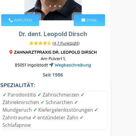
ANRUFEN
EMAIL
Dr. dent. Leopold Dirsch
(
4,7 Punktzahl
)
ZAHNARZTPRAXIS DR. LEOPOLD DIRSCH
Am Pulverl 1,
85051 Ingolstadt
Wegbeschreibung
Seit 1986
SPEZIALITÄT:
✓
Parodontitis
✓
Zahnschmerzen
✓
Zähneknirschen
✓
Schnarchen
✓
Mundgeruch
✓
Kiefergelenksstörungen
✓
Zahntrauma
✓
entzündeter Zahn
✓
Schlafapnoe