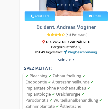
ANRUFEN
EMAIL
Dr. dent. Andreas Vogtner
(
4,8 Punktzahl
)
DR. VOGTNER ZAHNÄRZTE
Bergbräustraße 2,
85049 Ingolstadt
Wegbeschreibung
Seit 2017
SPEZIALITÄT:
✓
Bleaching
✓
Zahnaufhellung
✓
Endodontie
✓
Alterszahnheilkunde
✓
Implantate ohne Knochenaufbau
✓
Implantologie
✓
Oralchirurgie
✓
Parodontitis
✓
Wurzelkanalbehandlung
✓
Zahnimplantate
✓
Ästhetische