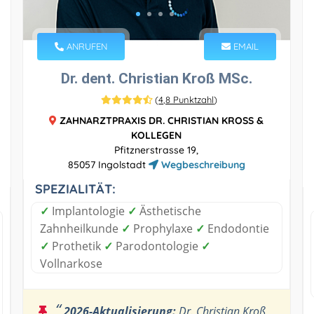
ANRUFEN
EMAIL
Dr. dent. Christian Kroß MSc.
(
4,8 Punktzahl
)
ZAHNARZTPRAXIS DR. CHRISTIAN KROSS &
KOLLEGEN
Pfitznerstrasse 19,
85057 Ingolstadt
Wegbeschreibung
SPEZIALITÄT:
✓
Implantologie
✓
Ästhetische
Zahnheilkunde
✓
Prophylaxe
✓
Endodontie
✓
Prothetik
✓
Parodontologie
✓
Vollnarkose
“
2026-Aktualisierung:
Dr. Christian Kroß