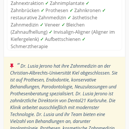
Zahnextraktion
✓
Zahnimplantate
✓
Zahnbrücken
✓
Prothesen
✓
Zahnkronen
✓
restaurative Zahnmedizin
✓
ästhetische
Zahnmedizin
✓
Veneer
✓
Bleichen
(Zahnaufhellung)
✓
Invisalign-Aligner (Aligner im
Kiefergelenk)
✓
Aufbettschienen
✓
Schmerztherapie
“
Dr. Lusia Jerono hat ihre Zahnmedizin an der
Christian-Albrechts-Universität Kiel abgeschlossen. Sie
ist auf Prothesen, Endodontie, konservative
Behandlungen, Parodontologie, Neuzulassungen und
Prothesenberatung spezialisiert. Dr. Lusia Jerono ist
zahnärztliche Direktorin von Dental21 Karlsruhe. Die
Klinik arbeitet ausschließlich mit modernster
Technologie. Dr. Lusia und ihr Team bieten eine
Vielzahl von Behandlungen an, darunter
Implantologie, Prothesen, kosmetische Zahnmedizin