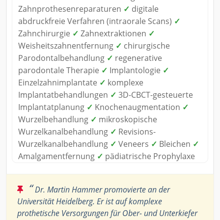
Zahnprothesenreparaturen
✓
digitale
abdruckfreie Verfahren (intraorale Scans)
✓
Zahnchirurgie
✓
Zahnextraktionen
✓
Weisheitszahnentfernung
✓
chirurgische
Parodontalbehandlung
✓
regenerative
parodontale Therapie
✓
Implantologie
✓
Einzelzahnimplantate
✓
komplexe
Implantatbehandlungen
✓
3D-CBCT-gesteuerte
Implantatplanung
✓
Knochenaugmentation
✓
Wurzelbehandlung
✓
mikroskopische
Wurzelkanalbehandlung
✓
Revisions-
Wurzelkanalbehandlung
✓
Veneers
✓
Bleichen
✓
Amalgamentfernung
✓
pädiatrische Prophylaxe
“
Dr. Martin Hammer promovierte an der
Universität Heidelberg. Er ist auf komplexe
prothetische Versorgungen für Ober- und Unterkiefer