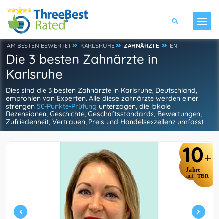
AM BESTEN BEWERTET
KARLSRUHE
ZAHNÄRZTE
EN
Die 3 besten Zahnärzte in
Karlsruhe
Dies sind die 3 besten Zahnärzte in Karlsruhe, Deutschland,
empfohlen von Experten. Alle diese zahnärzte werden einer
strengen
50-Punkte-Prüfung
unterzogen, die lokale
Rezensionen, Geschichte, Geschäftsstandards, Bewertungen,
Zufriedenheit, Vertrauen, Preis und Handelsexzellenz umfasst
10
+
Jahre
auf
TBR