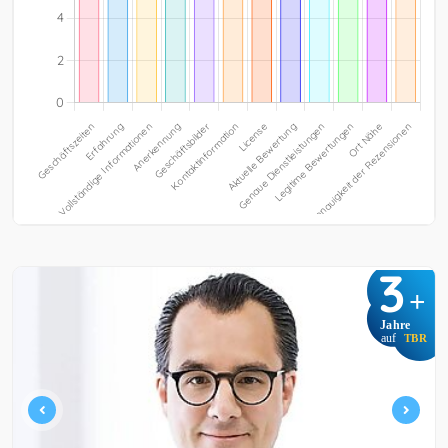
3
+
Jahre
auf
TBR