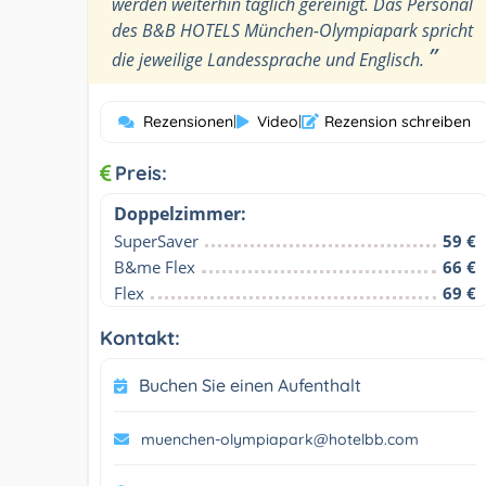
werden weiterhin täglich gereinigt. Das Personal
des B&B HOTELS München-Olympiapark spricht
”
die jeweilige Landessprache und Englisch.
Rezensionen
|
Video
|
Rezension schreiben
Preis:
Doppelzimmer:
SuperSaver
59 €
B&me Flex
66 €
Flex
69 €
Kontakt:
Buchen Sie einen Aufenthalt
muenchen-olympiapark@hotelbb.com