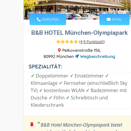
ANRUFEN
EMAIL
B&B HOTEL München-Olympiapark
(
4,9 Punktzahl
)
Pelkovenstraße 156,
80992 München
Wegbeschreibung
SPEZIALITÄT:
✓
Doppelzimmer
✓
Einzelzimmer
✓
Klimaanlage
✓
Fernseher (einschließlich Sky
TV)
✓
kostenloses WLAN
✓
Badezimmer mit
Dusche
✓
Föhn
✓
Schreibtisch und
Kleiderschrank
“
B&B Hotel München-Olympiapark bietet