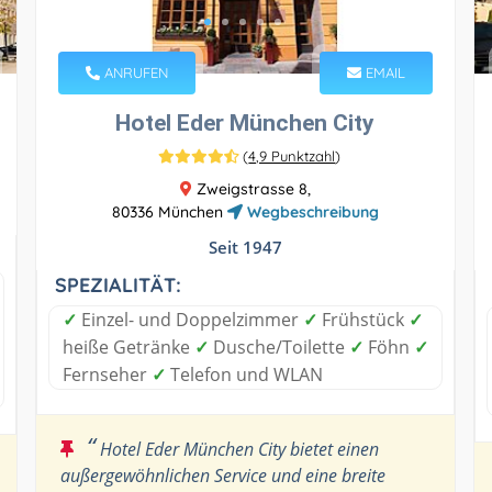
ANRUFEN
EMAIL
Hotel Eder München City
(
4,9 Punktzahl
)
Zweigstrasse 8,
80336 München
Wegbeschreibung
Seit 1947
SPEZIALITÄT:
✓
Einzel- und Doppelzimmer
✓
Frühstück
✓
heiße Getränke
✓
Dusche/Toilette
✓
Föhn
✓
Fernseher
✓
Telefon und WLAN
“
Hotel Eder München City bietet einen
außergewöhnlichen Service und eine breite