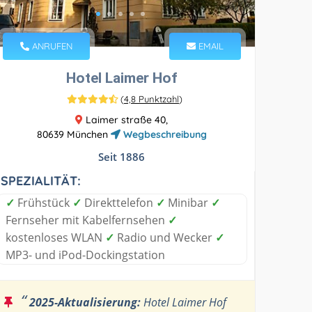
ANRUFEN
EMAIL
Hotel Laimer Hof
(
4,8 Punktzahl
)
Laimer straße 40,
80639 München
Wegbeschreibung
Seit 1886
SPEZIALITÄT:
✓
Frühstück
✓
Direkttelefon
✓
Minibar
✓
Fernseher mit Kabelfernsehen
✓
kostenloses WLAN
✓
Radio und Wecker
✓
MP3- und iPod-Dockingstation
“
2025-Aktualisierung:
Hotel Laimer Hof