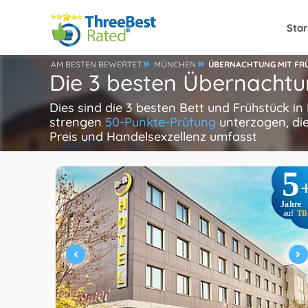
Star
AM BESTEN BEWERTET
MÜNCHEN
ÜBERNACHTUNG MIT FR
Die 3 besten Übernachtu
Dies sind die 3 besten Bett und Frühstück i
strengen
50-Punkte-Prüfung
unterzogen, die
Preis und Handelsexzellenz umfasst
5
Jahre
auf
TB