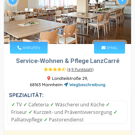
ANRUFEN
EMAIL
Service-Wohnen & Pflege LanzCarré
(
4,9 Punktzahl
)
Landteilstraße 29,
68163 Mannheim
Wegbeschreibung
SPEZIALITÄT:
✓
TV
✓
Cafeteria
✓
Wäscherei und Küche
✓
Friseur
✓
Kurzzeit- und Präventivversorgung
✓
Palliativpflege
✓
Pastorendienst