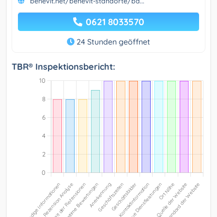
benevit.net/benevit-standorte/ba...
0621 8033570
24 Stunden geöffnet
TBR® Inspektionsbericht: