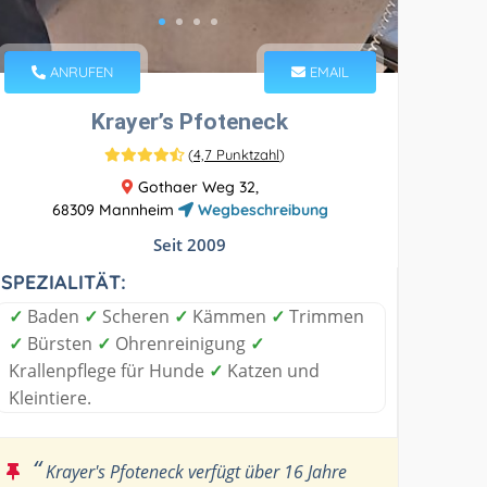
ANRUFEN
EMAIL
Krayer’s Pfoteneck
(
4,7 Punktzahl
)
Gothaer Weg 32,
68309 Mannheim
Wegbeschreibung
Seit 2009
SPEZIALITÄT:
✓
Baden
✓
Scheren
✓
Kämmen
✓
Trimmen
✓
Bürsten
✓
Ohrenreinigung
✓
Krallenpflege für Hunde
✓
Katzen und
Kleintiere.
“
Krayer's Pfoteneck verfügt über 16 Jahre