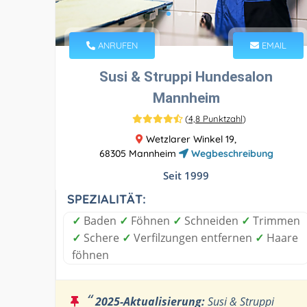
ANRUFEN
EMAIL
Susi & Struppi Hundesalon
Mannheim
(
4,8 Punktzahl
)
Wetzlarer Winkel 19,
68305 Mannheim
Wegbeschreibung
Seit 1999
SPEZIALITÄT:
✓
Baden
✓
Föhnen
✓
Schneiden
✓
Trimmen
✓
Schere
✓
Verfilzungen entfernen
✓
Haare
föhnen
“
2025-Aktualisierung:
Susi & Struppi