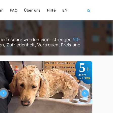
en
FAQ
Über uns
Hilfe
EN
 tierfriseure werden einer strengen
50-
, Zufriedenheit, Vertrauen, Preis und
5
+
Jahre
auf
TBR