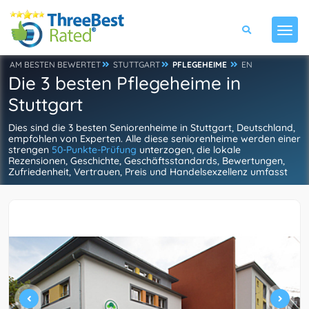
AM BESTEN BEWERTET
STUTTGART
PFLEGEHEIME
EN
Die 3 besten Pflegeheime in
Stuttgart
Dies sind die 3 besten Seniorenheime in Stuttgart, Deutschland,
empfohlen von Experten. Alle diese seniorenheime werden einer
strengen
50-Punkte-Prüfung
unterzogen, die lokale
Rezensionen, Geschichte, Geschäftsstandards, Bewertungen,
Zufriedenheit, Vertrauen, Preis und Handelsexzellenz umfasst