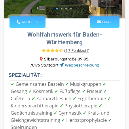
ANRUFEN
EMAIL
Wohlfahrtswerk für Baden-
Württemberg
(
4,7 Punktzahl
)
Silberburgstraße 89-95,
70176 Stuttgart
Wegbeschreibung
SPEZIALITÄT:
✓
Gemeinsames Basteln
✓
Musikgruppen
✓
Gesang
✓
Kosmetik
✓
Fußpflege
✓
Friseur
✓
Cafeteria
✓
Zahnarztbesuch
✓
Ergotherapie
✓
Kindersprachtherapie
✓
Physiotherapie
✓
Gedächtnistraining
✓
Gymnastik
✓
Kraft- und
Gleichgewichtstraining
✓
Herbstprophylaxie
✓
Spielrunden