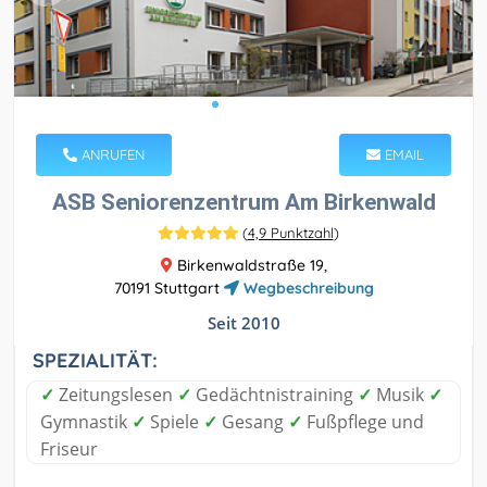
ANRUFEN
EMAIL
ASB Seniorenzentrum Am Birkenwald
(
4,9 Punktzahl
)
Birkenwaldstraße 19,
70191 Stuttgart
Wegbeschreibung
Seit 2010
SPEZIALITÄT:
✓
Zeitungslesen
✓
Gedächtnistraining
✓
Musik
✓
Gymnastik
✓
Spiele
✓
Gesang
✓
Fußpflege und
Friseur