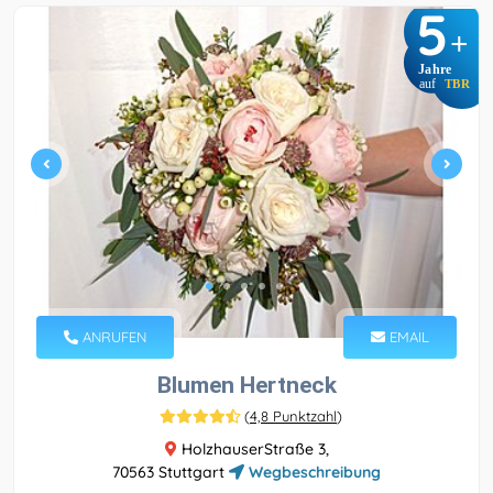
5
+
Jahre
auf
TBR
ANRUFEN
EMAIL
Blumen Hertneck
(
4,8 Punktzahl
)
HolzhauserStraße 3,
70563 Stuttgart
Wegbeschreibung