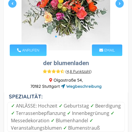
ANRUFEN
EMAIL
der blumenladen
(
4,8 Punktzahl
)
Olgastraße 54,
70182 Stuttgart
Wegbeschreibung
SPEZIALITÄT:
✓
ANLÄSSE: Hochzeit
✓
Geburtstag
✓
Beerdigung
✓
Terrassenbepflanzung
✓
Innenbegrünung
✓
Messedekoration
✓
Blumenhandel
✓
Veranstaltungsblumen
✓
Blumenstrauß