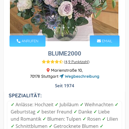
ANRUFEN
EMAIL
BLUME2000
(
4,9 Punktzahl
)
Marienstraße 10,
70178 Stuttgart
Wegbeschreibung
Seit 1974
SPEZIALITÄT:
✓
Anlässe: Hochzeit
✓
Jubiläum
✓
Weihnachten
✓
Geburtstag
✓
bester Freund
✓
Danke
✓
Liebe
und Romantik
✓
Blumen: Tulpen
✓
Rosen
✓
Lilien
✓
Schnittblumen
✓
Getrocknete Blumen
✓