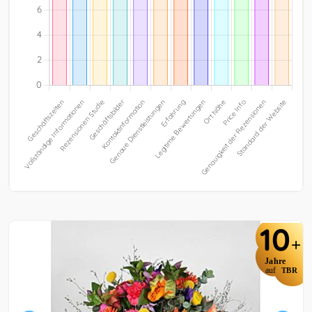
10
+
Jahre
auf
TBR