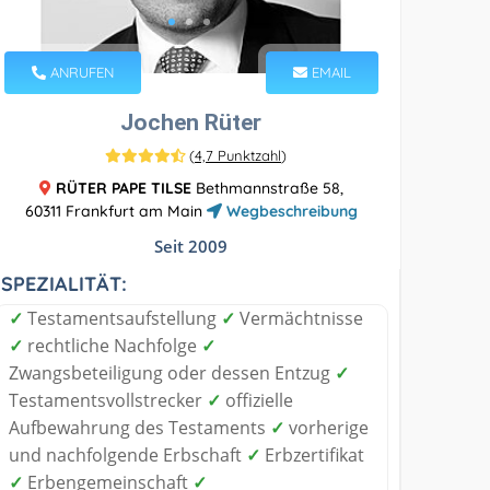
ANRUFEN
EMAIL
Jochen Rüter
(
4,7 Punktzahl
)
RÜTER PAPE TILSE
Bethmannstraße 58,
60311 Frankfurt am Main
Wegbeschreibung
Seit 2009
SPEZIALITÄT:
✓
Testamentsaufstellung
✓
Vermächtnisse
✓
rechtliche Nachfolge
✓
Zwangsbeteiligung oder dessen Entzug
✓
Testamentsvollstrecker
✓
offizielle
Aufbewahrung des Testaments
✓
vorherige
und nachfolgende Erbschaft
✓
Erbzertifikat
✓
Erbengemeinschaft
✓