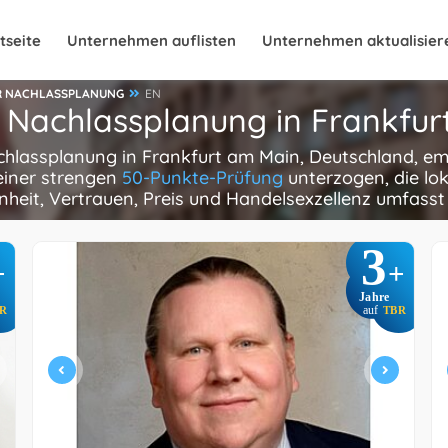
tseite
Unternehmen auflisten
Unternehmen aktualisier
R NACHLASSPLANUNG
EN
r Nachlassplanung in Frankfu
chlassplanung in Frankfurt am Main, Deutschland, em
einer strengen
50-Punkte-Prüfung
unterzogen, die lok
heit, Vertrauen, Preis und Handelsexzellenz umfasst
3
+
+
Jahre
R
auf
TBR