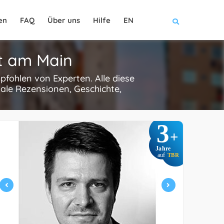
en
FAQ
Über uns
Hilfe
EN
rt am Main
pfohlen von Experten. Alle diese
ale Rezensionen, Geschichte,
3
+
Jahre
auf
TBR