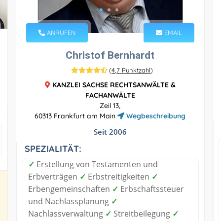
ANRUFEN
EMAIL
Christof Bernhardt
(
4,7 Punktzahl
)
KANZLEI SACHSE RECHTSANWÄLTE &
FACHANWÄLTE
Zeil 13,
60313 Frankfurt am Main
Wegbeschreibung
Seit 2006
SPEZIALITÄT:
✓
Erstellung von Testamenten und
Erbverträgen
✓
Erbstreitigkeiten
✓
Erbengemeinschaften
✓
Erbschaftssteuer
und Nachlassplanung
✓
Nachlassverwaltung
✓
Streitbeilegung
✓