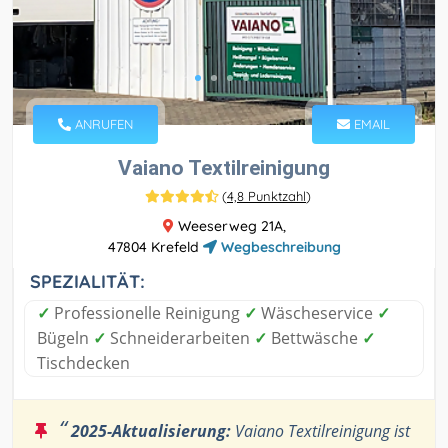
ANRUFEN
EMAIL
Vaiano Textilreinigung
(
4,8 Punktzahl
)
Weeserweg 21A,
47804 Krefeld
Wegbeschreibung
SPEZIALITÄT:
✓
Professionelle Reinigung
✓
Wäscheservice
✓
Bügeln
✓
Schneiderarbeiten
✓
Bettwäsche
✓
Tischdecken
“
2025-Aktualisierung:
Vaiano Textilreinigung ist