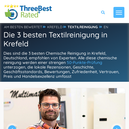
AM BESTEN BEWERTET
KREFELD
TEXTILREINIGUNG
EN
Die 3 besten Textilreinigung in
Krefeld
Dies sind die 3 besten Chemische Reinigung in Krefeld,
Deutschland, empfohlen von Experten. Alle diese chemische
reinigung werden einer strengen
50-Punkte-Prüfung
unterzogen, die lokale Rezensionen, Geschichte,
Geschäftsstandards, Bewertungen, Zufriedenheit, Vertrauen,
Preis und Handelsexzellenz umfasst