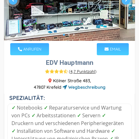
ANRUFEN
EMAIL
EDV Hauptmann
(
4,7 Punktzahl
)
Kölner Straße 483,
47807 Krefeld
Wegbeschreibung
SPEZIALITÄT:
✓
Notebooks
✓
Reparaturservice und Wartung
von PCs
✓
Arbeitsstationen
✓
Servern
✓
Druckern und verschiedenen Peripheriegeräten
✓
Installation von Software und Hardware
✓
Unterstützung von medizinischen Praxen
✓
IP-