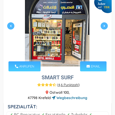
Jahre
auf
TBR
ANRUFEN
EMAIL
SMART SURF
(
4,6 Punktzahl
)
Ostwall 100,
47798 Krefeld
Wegbeschreibung
SPEZIALITÄT:
✓
PC-Reparatur
✓
Ersatzteile
✓
Zubehör
✓