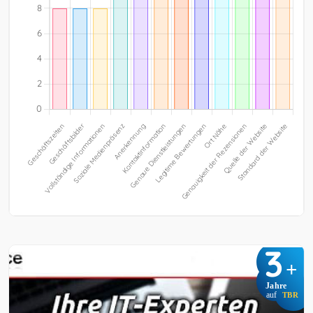
3
+
Jahre
auf
TBR