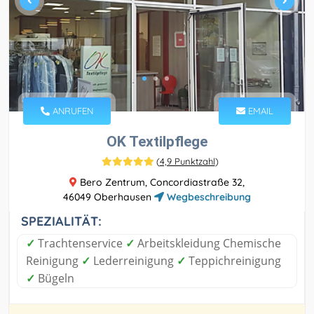
ANRUFEN
EMAIL
OK Textilpflege
(
4,9 Punktzahl
)
Bero Zentrum, Concordiastraße 32,
46049 Oberhausen
Wegbeschreibung
SPEZIALITÄT:
✓
Trachtenservice
✓
Arbeitskleidung Chemische
Reinigung
✓
Lederreinigung
✓
Teppichreinigung
✓
Bügeln