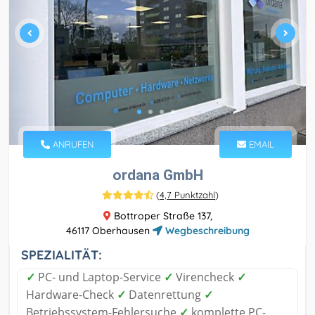
ANRUFEN
EMAIL
ordana GmbH
(
4,7 Punktzahl
)
Bottroper Straße 137,
46117 Oberhausen
Wegbeschreibung
SPEZIALITÄT:
✓
PC- und Laptop-Service
✓
Virencheck
✓
Hardware-Check
✓
Datenrettung
✓
Betriebssystem-Fehlersuche
✓
komplette PC-