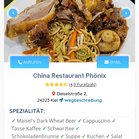
ANRUFEN
EMAIL
China Restaurant Phönix
(
4,9 Punktzahl
)
Dieselstraße 2,
24223 Kiel
Wegbeschreibung
SPEZIALITÄT:
✓
Maisel's Dark Wheat Beer
✓
Cappuccino
✓
Tasse Kaffee
✓
Schwarztee
✓
Schokoladenbrunne
✓
Suppe
✓
Kuchen
✓
Salat