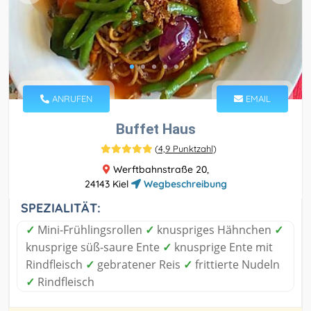
ANRUFEN
EMAIL
Buffet Haus
(
4,9 Punktzahl
)
Werftbahnstraße 20,
24143 Kiel
Wegbeschreibung
SPEZIALITÄT:
✓
Mini-Frühlingsrollen
✓
knuspriges Hähnchen
✓
knusprige süß-saure Ente
✓
knusprige Ente mit
Rindfleisch
✓
gebratener Reis
✓
frittierte Nudeln
✓
Rindfleisch