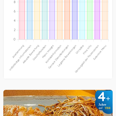
4
+
Jahre
auf
TBR