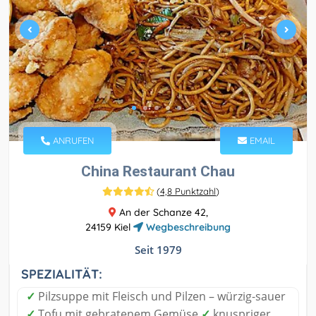
ANRUFEN
EMAIL
China Restaurant Chau
(
4,8 Punktzahl
)
An der Schanze 42,
24159 Kiel
Wegbeschreibung
Seit 1979
SPEZIALITÄT:
✓
Pilzsuppe mit Fleisch und Pilzen – würzig-sauer
✓
Tofu mit gebratenem Gemüse
✓
knuspriger