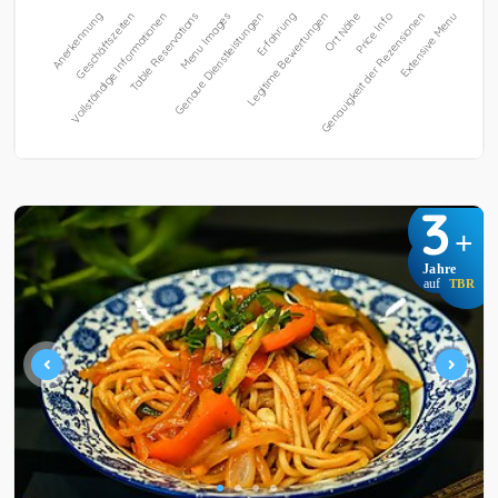
3
+
Jahre
auf
TBR