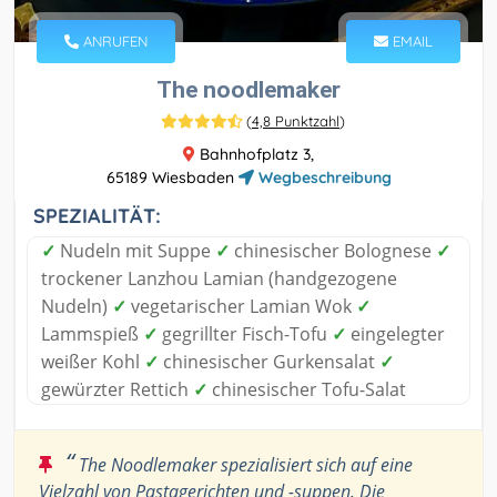
ANRUFEN
EMAIL
The noodlemaker
(
4,8 Punktzahl
)
Bahnhofplatz 3,
65189 Wiesbaden
Wegbeschreibung
SPEZIALITÄT:
✓
Nudeln mit Suppe
✓
chinesischer Bolognese
✓
trockener Lanzhou Lamian (handgezogene
Nudeln)
✓
vegetarischer Lamian Wok
✓
Lammspieß
✓
gegrillter Fisch-Tofu
✓
eingelegter
weißer Kohl
✓
chinesischer Gurkensalat
✓
gewürzter Rettich
✓
chinesischer Tofu-Salat
“
The Noodlemaker spezialisiert sich auf eine
Vielzahl von Pastagerichten und -suppen. Die