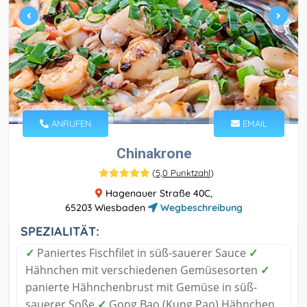
ANRUFEN
EMAIL
Chinakrone
(
5,0 Punktzahl
)
Hagenauer Straße 40C,
65203 Wiesbaden
Wegbeschreibung
SPEZIALITÄT:
✓
Paniertes Fischfilet in süß-sauerer Sauce
✓
Hähnchen mit verschiedenen Gemüsesorten
✓
panierte Hähnchenbrust mit Gemüse in süß-
sauerer Soße
✓
Gong Bao (Kung Pao) Hähnchen