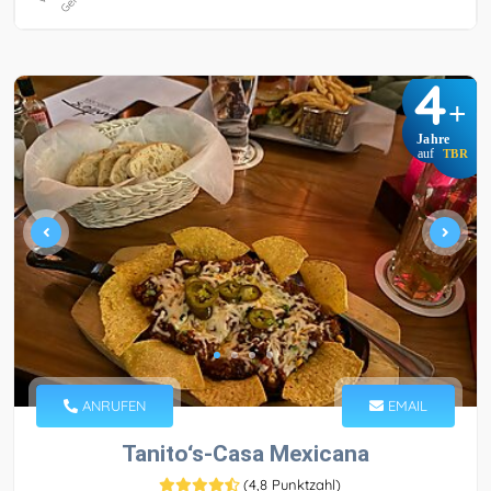
4
+
Jahre
auf
TBR
ANRUFEN
EMAIL
Tanito‘s-Casa Mexicana
(
4,8 Punktzahl
)