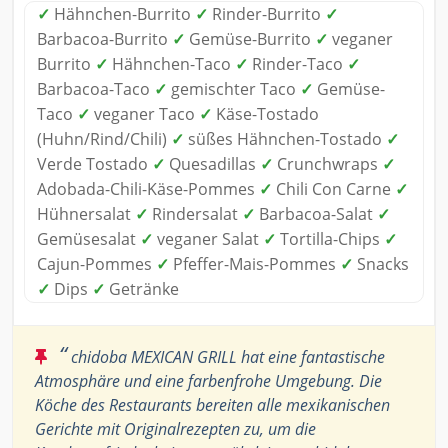
✓
Hähnchen-Burrito
✓
Rinder-Burrito
✓
Barbacoa-Burrito
✓
Gemüse-Burrito
✓
veganer
Burrito
✓
Hähnchen-Taco
✓
Rinder-Taco
✓
Barbacoa-Taco
✓
gemischter Taco
✓
Gemüse-
Taco
✓
veganer Taco
✓
Käse-Tostado
(Huhn/Rind/Chili)
✓
süßes Hähnchen-Tostado
✓
Verde Tostado
✓
Quesadillas
✓
Crunchwraps
✓
Adobada-Chili-Käse-Pommes
✓
Chili Con Carne
✓
Hühnersalat
✓
Rindersalat
✓
Barbacoa-Salat
✓
Gemüsesalat
✓
veganer Salat
✓
Tortilla-Chips
✓
Cajun-Pommes
✓
Pfeffer-Mais-Pommes
✓
Snacks
✓
Dips
✓
Getränke
“
chidoba MEXICAN GRILL hat eine fantastische
Atmosphäre und eine farbenfrohe Umgebung. Die
Köche des Restaurants bereiten alle mexikanischen
Gerichte mit Originalrezepten zu, um die