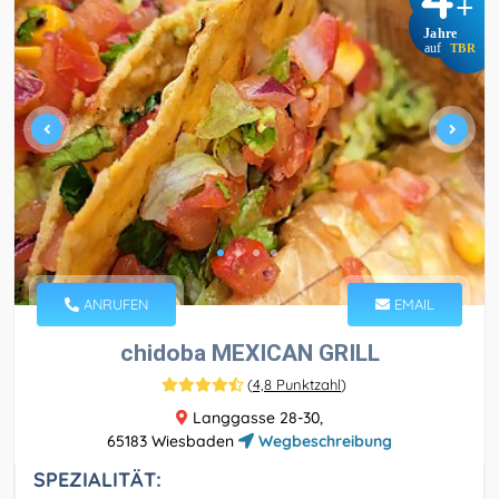
+
Jahre
auf
TBR
ANRUFEN
EMAIL
chidoba MEXICAN GRILL
(
4,8 Punktzahl
)
Langgasse 28-30,
65183 Wiesbaden
Wegbeschreibung
SPEZIALITÄT: