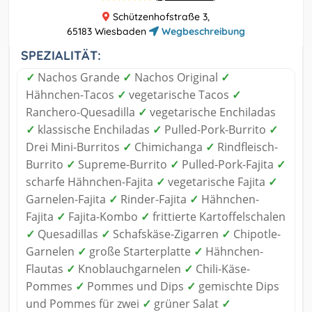
Schützenhofstraße 3,
65183 Wiesbaden
Wegbeschreibung
SPEZIALITÄT:
✓
Nachos Grande
✓
Nachos Original
✓
Hähnchen-Tacos
✓
vegetarische Tacos
✓
Ranchero-Quesadilla
✓
vegetarische Enchiladas
✓
klassische Enchiladas
✓
Pulled-Pork-Burrito
✓
Drei Mini-Burritos
✓
Chimichanga
✓
Rindfleisch-
Burrito
✓
Supreme-Burrito
✓
Pulled-Pork-Fajita
✓
scharfe Hähnchen-Fajita
✓
vegetarische Fajita
✓
Garnelen-Fajita
✓
Rinder-Fajita
✓
Hähnchen-
Fajita
✓
Fajita-Kombo
✓
frittierte Kartoffelschalen
✓
Quesadillas
✓
Schafskäse-Zigarren
✓
Chipotle-
Garnelen
✓
große Starterplatte
✓
Hähnchen-
Flautas
✓
Knoblauchgarnelen
✓
Chili-Käse-
Pommes
✓
Pommes und Dips
✓
gemischte Dips
und Pommes für zwei
✓
grüner Salat
✓