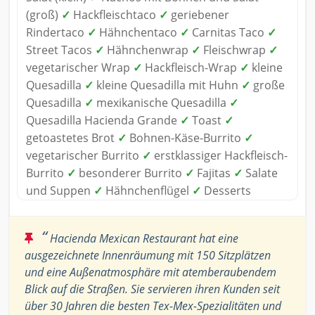
(groß)
✓
Hackfleischtaco
✓
geriebener
Rindertaco
✓
Hähnchentaco
✓
Carnitas Taco
✓
Street Tacos
✓
Hähnchenwrap
✓
Fleischwrap
✓
vegetarischer Wrap
✓
Hackfleisch-Wrap
✓
kleine
Quesadilla
✓
kleine Quesadilla mit Huhn
✓
große
Quesadilla
✓
mexikanische Quesadilla
✓
Quesadilla Hacienda Grande
✓
Toast
✓
getoastetes Brot
✓
Bohnen-Käse-Burrito
✓
vegetarischer Burrito
✓
erstklassiger Hackfleisch-
Burrito
✓
besonderer Burrito
✓
Fajitas
✓
Salate
und Suppen
✓
Hähnchenflügel
✓
Desserts
“
Hacienda Mexican Restaurant hat eine
ausgezeichnete Innenräumung mit 150 Sitzplätzen
und eine Außenatmosphäre mit atemberaubendem
Blick auf die Straßen. Sie servieren ihren Kunden seit
über 30 Jahren die besten Tex-Mex-Spezialitäten und