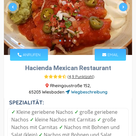
ANRUFEN
EMAIL
Hacienda Mexican Restaurant
(
4,9 Punktzahl
)
Rheingaustraße 152,
65203 Wiesbaden
Wegbeschreibung
SPEZIALITÄT:
✓
Kleine geriebene Nachos
✓
große geriebene
Nachos
✓
kleine Nachos mit Carnitas
✓
große
Nachos mit Carnitas
✓
Nachos mit Bohnen und
Salat (klein)
✓
Nachos mit Bohnen und Salat