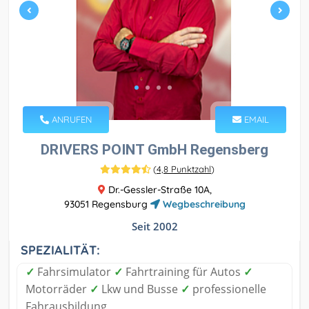
ANRUFEN
EMAIL
DRIVERS POINT GmbH Regensberg
(
4,8 Punktzahl
)
Dr.-Gessler-Straße 10A,
93051 Regensburg
Wegbeschreibung
Seit 2002
SPEZIALITÄT:
✓
Fahrsimulator
✓
Fahrtraining für Autos
✓
Motorräder
✓
Lkw und Busse
✓
professionelle
Fahrausbildung