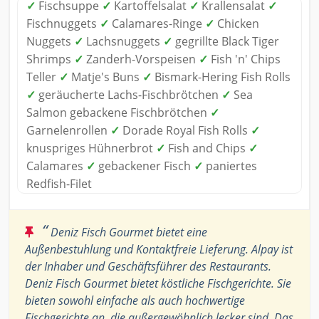
✓
Fischsuppe
✓
Kartoffelsalat
✓
Krallensalat
✓
Fischnuggets
✓
Calamares-Ringe
✓
Chicken
Nuggets
✓
Lachsnuggets
✓
gegrillte Black Tiger
Shrimps
✓
Zanderh-Vorspeisen
✓
Fish 'n' Chips
Teller
✓
Matje's Buns
✓
Bismark-Hering Fish Rolls
✓
geräucherte Lachs-Fischbrötchen
✓
Sea
Salmon gebackene Fischbrötchen
✓
Garnelenrollen
✓
Dorade Royal Fish Rolls
✓
knuspriges Hühnerbrot
✓
Fish and Chips
✓
Calamares
✓
gebackener Fisch
✓
paniertes
Redfish-Filet
“
Deniz Fisch Gourmet bietet eine
Außenbestuhlung und Kontaktfreie Lieferung. Alpay ist
der Inhaber und Geschäftsführer des Restaurants.
Deniz Fisch Gourmet bietet köstliche Fischgerichte. Sie
bieten sowohl einfache als auch hochwertige
Fischgerichte an, die außergewöhnlich lecker sind. Das