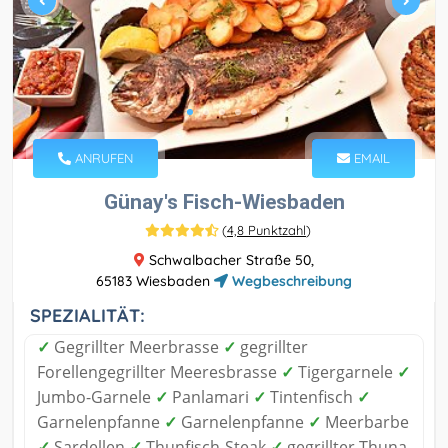
ANRUFEN
EMAIL
Günay's Fisch-Wiesbaden
(
4,8 Punktzahl
)
Schwalbacher Straße 50,
65183 Wiesbaden
Wegbeschreibung
SPEZIALITÄT:
✓
Gegrillter Meerbrasse
✓
gegrillter
Forellengegrillter Meeresbrasse
✓
Tigergarnele
✓
Jumbo-Garnele
✓
Panlamari
✓
Tintenfisch
✓
Garnelenpfanne
✓
Garnelenpfanne
✓
Meerbarbe
✓
Sardellen
✓
Thunfisch-Steak
✓
gegrillter Thuna