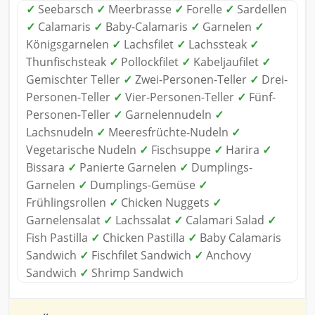
✓
Seebarsch
✓
Meerbrasse
✓
Forelle
✓
Sardellen
✓
Calamaris
✓
Baby-Calamaris
✓
Garnelen
✓
Königsgarnelen
✓
Lachsfilet
✓
Lachssteak
✓
Thunfischsteak
✓
Pollockfilet
✓
Kabeljaufilet
✓
Gemischter Teller
✓
Zwei-Personen-Teller
✓
Drei-
Personen-Teller
✓
Vier-Personen-Teller
✓
Fünf-
Personen-Teller
✓
Garnelennudeln
✓
Lachsnudeln
✓
Meeresfrüchte-Nudeln
✓
Vegetarische Nudeln
✓
Fischsuppe
✓
Harira
✓
Bissara
✓
Panierte Garnelen
✓
Dumplings-
Garnelen
✓
Dumplings-Gemüse
✓
Frühlingsrollen
✓
Chicken Nuggets
✓
Garnelensalat
✓
Lachssalat
✓
Calamari Salad
✓
Fish Pastilla
✓
Chicken Pastilla
✓
Baby Calamaris
Sandwich
✓
Fischfilet Sandwich
✓
Anchovy
Sandwich
✓
Shrimp Sandwich