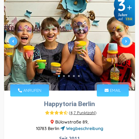
3
+
Jahre
auf
TBR
ANRUFEN
EMAIL
Happytoria Berlin
(
4,7 Punktzahl
)
Bülowstraße 89,
10783 Berlin
Wegbeschreibung
Seit 2011