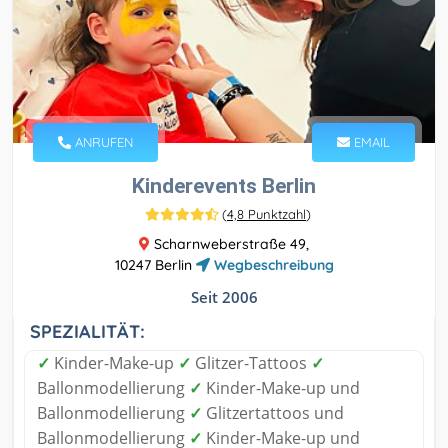
ANRUFEN
EMAIL
Kinderevents Berlin
(
4,8 Punktzahl
)
Scharnweberstraße 49,
10247 Berlin
Wegbeschreibung
Seit 2006
SPEZIALITÄT:
✓
Kinder-Make-up
✓
Glitzer-Tattoos
✓
Ballonmodellierung
✓
Kinder-Make-up und
Ballonmodellierung
✓
Glitzertattoos und
Ballonmodellierung
✓
Kinder-Make-up und