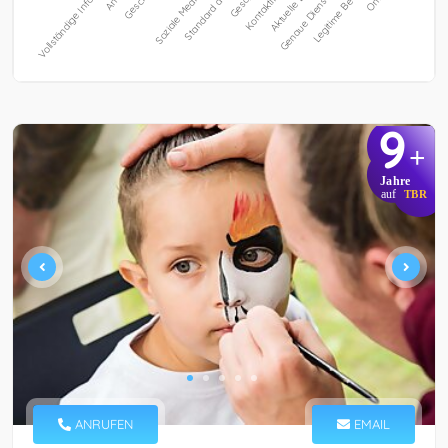
9
+
Jahre
auf
TBR
ANRUFEN
EMAIL