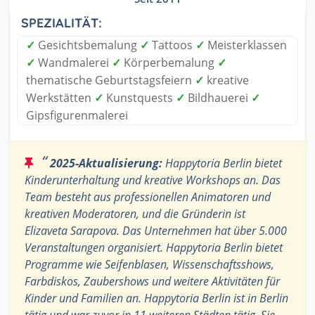
SPEZIALITÄT:
✓
Gesichtsbemalung
✓
Tattoos
✓
Meisterklassen
✓
Wandmalerei
✓
Körperbemalung
✓
thematische Geburtstagsfeiern
✓
kreative
Werkstätten
✓
Kunstquests
✓
Bildhauerei
✓
Gipsfigurenmalerei
“
2025-Aktualisierung:
Happytoria Berlin bietet
Kinderunterhaltung und kreative Workshops an. Das
Team besteht aus professionellen Animatoren und
kreativen Moderatoren, und die Gründerin ist
Elizaveta Sarapova. Das Unternehmen hat über 5.000
Veranstaltungen organisiert. Happytoria Berlin bietet
Programme wie Seifenblasen, Wissenschaftsshows,
Farbdiskos, Zaubershows und weitere Aktivitäten für
Kinder und Familien an. Happytoria Berlin ist in Berlin
tätig und war zuvor in 11 weiteren Städten tätig. Sie